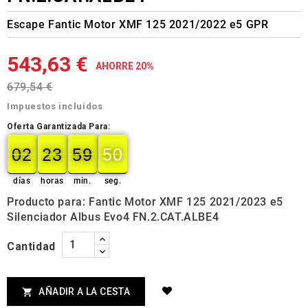
Escape Fantic Motor XMF 125 2021/2022 e5 GPR
543,63 €
AHORRE 20%
679,54 €
Impuestos incluidos
Oferta Garantizada Para:
02
23
59
50
49
02
00
23
00
59
00
50
días
horas
min.
seg.
Producto para: Fantic Motor XMF 125 2021/2023 e5
Silenciador Albus Evo4 FN.2.CAT.ALBE4
Cantidad
AÑADIR A LA CESTA
