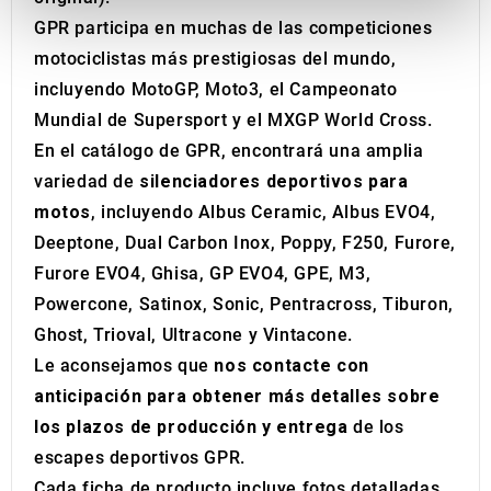
provide social media features and to analyse our traffic.
GPR participa en muchas de las competiciones
We also share information about your use of our site with
motociclistas más prestigiosas del mundo,
our social media, advertising and analytics partners who
incluyendo MotoGP, Moto3, el Campeonato
may combine it with other information that you’ve
Mundial de Supersport y el MXGP World Cross.
provided to them or that they’ve collected from your use
En el catálogo de GPR, encontrará una amplia
of their services.
variedad de
silenciadores deportivos para
motos
, incluyendo Albus Ceramic, Albus EVO4,
Deeptone, Dual Carbon Inox, Poppy, F250, Furore,
Furore EVO4, Ghisa, GP EVO4, GPE, M3,
Powercone, Satinox, Sonic, Pentracross, Tiburon,
Ghost, Trioval, Ultracone y Vintacone.
Le aconsejamos que
nos contacte con
anticipación para obtener más detalles sobre
los plazos de producción y entrega
de los
escapes deportivos GPR.
Cada ficha de producto incluye fotos detalladas