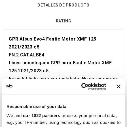
DETALLES DE PRODUCTO
RATING
GPR Albus Evo4 Fantic Motor XMF 125
2021/2023 e5
FN.2.CAT.ALBE4
Linea homologada GPR para Fantic Motor XMF
125 2021/2023 e5.
Es un kit listo para ser instalado. No se requieren
modificaciones.
Se reemplaza directamente sin ninguna
modificación.
Responsible use of your data
Homologación Europea y Suiza (CEE).
We and
our 1022 partners
process your personal data,
El catalizador está incluido en el kit.
e.g. your IP-number, using technology such as cookies to
Made in Italy 100%.