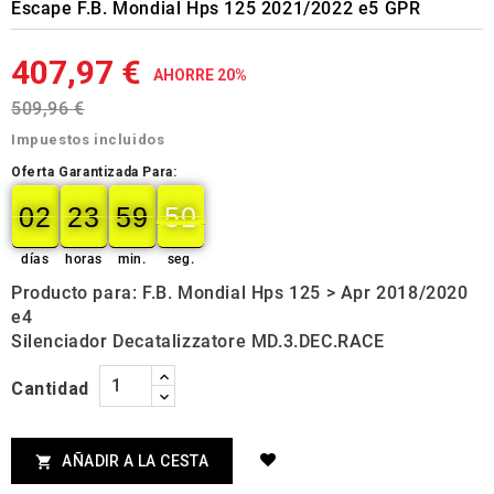
Escape F.B. Mondial Hps 125 2021/2022 e5 GPR
407,97 €
AHORRE 20%
509,96 €
Impuestos incluidos
Oferta Garantizada Para:
02
23
59
49
02
00
23
00
59
00
50
50
días
horas
min.
seg.
Producto para: F.B. Mondial Hps 125 > Apr 2018/2020
e4
Silenciador Decatalizzatore MD.3.DEC.RACE
Cantidad
AÑADIR A LA CESTA
