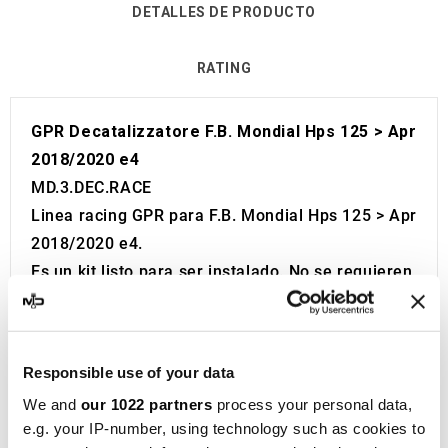
DETALLES DE PRODUCTO
RATING
GPR Decatalizzatore F.B. Mondial Hps 125 > Apr
2018/2020 e4
MD.3.DEC.RACE
Linea racing GPR para F.B. Mondial Hps 125 > Apr
2018/2020 e4.
Es un kit listo para ser instalado. No se requieren
modificaciones.
Se reemplaza directamente sin ninguna
modificación.
Responsible use of your data
Sin Homologación Europea y Suiza (CEE).
We and
our 1022 partners
process your personal data,
El catalizador no está incluido en el kit.
e.g. your IP-number, using technology such as cookies to
Made in Italy 100%.