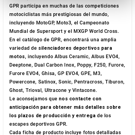
GPR participa en muchas de las competiciones
provide social media features and to analyse our traffic.
We also share information about your use of our site with
motociclistas más prestigiosas del mundo,
our social media, advertising and analytics partners who
incluyendo MotoGP, Moto3, el Campeonato
may combine it with other information that you’ve
Mundial de Supersport y el MXGP World Cross.
provided to them or that they’ve collected from your use
En el catálogo de GPR, encontrará una amplia
of their services.
variedad de
silenciadores deportivos para
motos
, incluyendo Albus Ceramic, Albus EVO4,
Deeptone, Dual Carbon Inox, Poppy, F250, Furore,
Furore EVO4, Ghisa, GP EVO4, GPE, M3,
Powercone, Satinox, Sonic, Pentracross, Tiburon,
Ghost, Trioval, Ultracone y Vintacone.
Le aconsejamos que
nos contacte con
anticipación para obtener más detalles sobre
los plazos de producción y entrega
de los
escapes deportivos GPR.
Cada ficha de producto incluye fotos detalladas