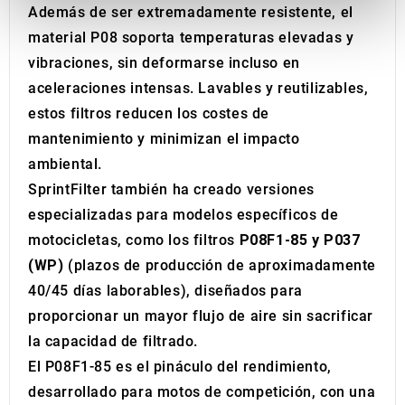
We use cookies to personalise content and ads, to
Además de ser extremadamente resistente, el
provide social media features and to analyse our traffic.
material P08 soporta temperaturas elevadas y
We also share information about your use of our site with
vibraciones, sin deformarse incluso en
our social media, advertising and analytics partners who
aceleraciones intensas. Lavables y reutilizables,
may combine it with other information that you’ve
provided to them or that they’ve collected from your use
estos filtros reducen los costes de
of their services.
mantenimiento y minimizan el impacto
ambiental.
SprintFilter también ha creado versiones
especializadas para modelos específicos de
motocicletas, como los filtros
P08F1-85 y P037
(WP)
(plazos de producción de aproximadamente
40/45 días laborables), diseñados para
proporcionar un mayor flujo de aire sin sacrificar
la capacidad de filtrado.
El P08F1-85 es el pináculo del rendimiento,
desarrollado para motos de competición, con una