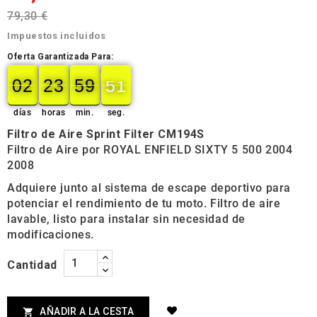
79,30 €
Impuestos incluidos
Oferta Garantizada Para:
02
23
59
50
02
00
23
00
59
00
50
51
días
horas
min.
seg.
Filtro de Aire Sprint Filter CM194S
Filtro de Aire por ROYAL ENFIELD SIXTY 5 500 2004
2008
Adquiere junto al sistema de escape deportivo para
potenciar el rendimiento de tu moto. Filtro de aire
lavable, listo para instalar sin necesidad de
modificaciones.
Cantidad
AÑADIR A LA CESTA
