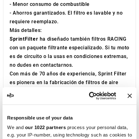
- Menor consumo de combustible
- Ahorros garantizados. El filtro es lavable y no
requiere reemplazo.
Más detalles:
SprintFilter
ha diseñado también filtros RACING
con un paquete filtrante especializado. Si tu moto
es de circuito o la usas en condiciones extremas,
no dudes en contactarnos.
Con más de 70 años de experiencia, Sprint Filter
es pionera en la fabricación de filtros de aire
deportivos de alto rendimiento. Desde su
fundación en 1952, ha sido sinónimo de calidad y
excelencia en la industria automovilística y
motociclista.
Responsible use of your data
Los filtros de aire deportivos de Sprint Filter
We and
our 1022 partners
process your personal data,
destacan por su alta eficiencia comparados con
e.g. your IP-number, using technology such as cookies to