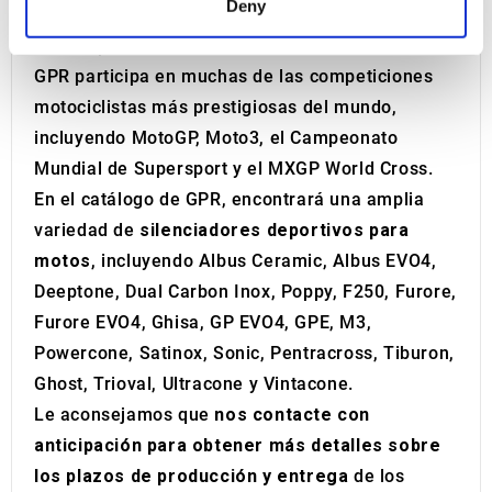
Deny
en la producción OEM (escapes de equipo
and set your preferences in the
details section
.
original).
We use cookies to personalise content and ads, to
GPR participa en muchas de las competiciones
provide social media features and to analyse our traffic.
motociclistas más prestigiosas del mundo,
We also share information about your use of our site with
incluyendo MotoGP, Moto3, el Campeonato
our social media, advertising and analytics partners who
Mundial de Supersport y el MXGP World Cross.
may combine it with other information that you’ve
En el catálogo de GPR, encontrará una amplia
provided to them or that they’ve collected from your use
variedad de
silenciadores deportivos para
of their services.
motos
, incluyendo Albus Ceramic, Albus EVO4,
Deeptone, Dual Carbon Inox, Poppy, F250, Furore,
Furore EVO4, Ghisa, GP EVO4, GPE, M3,
Powercone, Satinox, Sonic, Pentracross, Tiburon,
Ghost, Trioval, Ultracone y Vintacone.
Le aconsejamos que
nos contacte con
anticipación para obtener más detalles sobre
los plazos de producción y entrega
de los