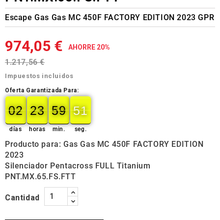
Escape Gas Gas MC 450F FACTORY EDITION 2023 GPR
974,05 €
AHORRE 20%
1.217,56 €
Impuestos incluidos
Oferta Garantizada Para:
02
23
59
50
02
00
23
00
59
00
50
51
días
horas
min.
seg.
Producto para: Gas Gas MC 450F FACTORY EDITION
2023
Silenciador Pentacross FULL Titanium
PNT.MX.65.FS.FTT
Cantidad