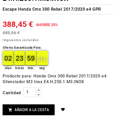
Escape Honda Cmx 300 Rebel 2017/2020 e4 GPR
388,45 €
AHORRE 20%
485,56 €
Impuestos incluidos
Oferta Garantizada Para:
02
23
59
50
49
02
00
23
00
59
00
50
días
horas
min.
seg.
Producto para: Honda Cmx 300 Rebel 2017/2020 e4
Silenciador M3 Inox E4.H.250.1.M3.INOX
Cantidad
AÑADIR A LA CESTA
