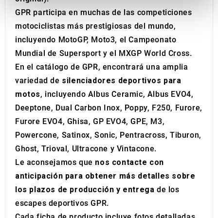
provide social media features and to analyse our traffic.
GPR participa en muchas de las competiciones
We also share information about your use of our site with
motociclistas más prestigiosas del mundo,
our social media, advertising and analytics partners who
incluyendo MotoGP, Moto3, el Campeonato
may combine it with other information that you’ve
Mundial de Supersport y el MXGP World Cross.
provided to them or that they’ve collected from your use
En el catálogo de GPR, encontrará una amplia
of their services.
variedad de
silenciadores deportivos para
motos
, incluyendo Albus Ceramic, Albus EVO4,
Deeptone, Dual Carbon Inox, Poppy, F250, Furore,
Furore EVO4, Ghisa, GP EVO4, GPE, M3,
Powercone, Satinox, Sonic, Pentracross, Tiburon,
Ghost, Trioval, Ultracone y Vintacone.
Le aconsejamos que
nos contacte con
anticipación para obtener más detalles sobre
los plazos de producción y entrega
de los
escapes deportivos GPR.
Cada ficha de producto incluye fotos detalladas