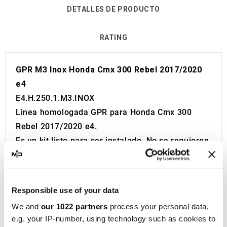
DETALLES DE PRODUCTO
RATING
GPR M3 Inox Honda Cmx 300 Rebel 2017/2020
e4
E4.H.250.1.M3.INOX
Linea homologada GPR para Honda Cmx 300
Rebel 2017/2020 e4.
Es un kit listo para ser instalado. No se requieren
modificaciones.
Se reemplaza directamente sin ninguna
modificación.
Responsible use of your data
Homologación Europea y Suiza (CEE).
We and
our 1022 partners
process your personal data,
El catalizador no está incluido en el kit.
e.g. your IP-number, using technology such as cookies to
Made in Italy 100%.