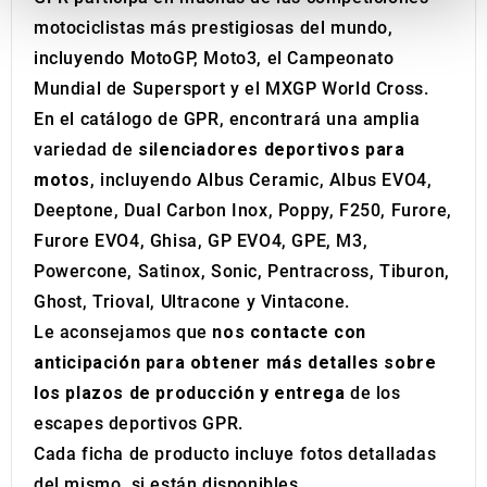
provide social media features and to analyse our traffic.
motociclistas más prestigiosas del mundo,
We also share information about your use of our site with
incluyendo MotoGP, Moto3, el Campeonato
our social media, advertising and analytics partners who
may combine it with other information that you’ve
Mundial de Supersport y el MXGP World Cross.
provided to them or that they’ve collected from your use
En el catálogo de GPR, encontrará una amplia
of their services.
variedad de
silenciadores deportivos para
motos
, incluyendo Albus Ceramic, Albus EVO4,
Deeptone, Dual Carbon Inox, Poppy, F250, Furore,
Furore EVO4, Ghisa, GP EVO4, GPE, M3,
Powercone, Satinox, Sonic, Pentracross, Tiburon,
Ghost, Trioval, Ultracone y Vintacone.
Le aconsejamos que
nos contacte con
anticipación para obtener más detalles sobre
los plazos de producción y entrega
de los
escapes deportivos GPR.
Cada ficha de producto incluye fotos detalladas
del mismo, si están disponibles.