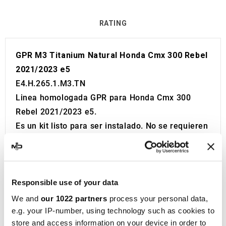
RATING
GPR M3 Titanium Natural Honda Cmx 300 Rebel
2021/2023 e5
E4.H.265.1.M3.TN
Linea homologada GPR para Honda Cmx 300
Rebel 2021/2023 e5.
Es un kit listo para ser instalado. No se requieren
modificaciones.
Se reemplaza directamente sin ninguna
modificación.
Homologación Europea y Suiza (CEE).
Responsible use of your data
El catalizador no está incluido en el kit.
We and
our 1022 partners
process your personal data,
Made in Italy 100%.
e.g. your IP-number, using technology such as cookies to
store and access information on your device in order to
2 años de garantía.