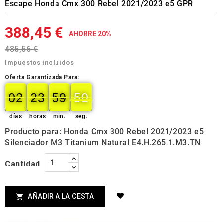
Escape Honda Cmx 300 Rebel 2021/2023 e5 GPR
388,45 €
AHORRE 20%
485,56 €
Impuestos incluidos
Oferta Garantizada Para:
02
23
59
49
02
00
23
00
59
00
50
50
días
horas
min.
seg.
Producto para: Honda Cmx 300 Rebel 2021/2023 e5
Silenciador M3 Titanium Natural E4.H.265.1.M3.TN
Cantidad
AÑADIR A LA CESTA
