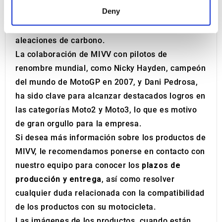
Find out more about how your personal data is processed
Deny
deportivos
de primera calidad, fabricados con
and set your preferences in the
details section
.
materiales como el titanio, acero inoxidable y
aleaciones de carbono.
We use cookies to personalise content and ads, to
provide social media features and to analyse our traffic.
La colaboración de MIVV con pilotos de
We also share information about your use of our site with
renombre mundial, como Nicky Hayden, campeón
our social media, advertising and analytics partners who
del mundo de MotoGP en 2007, y Dani Pedrosa,
may combine it with other information that you’ve
ha sido clave para alcanzar destacados logros en
provided to them or that they’ve collected from your use
las categorías Moto2 y Moto3, lo que es motivo
of their services.
de gran orgullo para la empresa.
Si desea más información sobre los productos de
MIVV, le recomendamos ponerse en contacto con
nuestro equipo para conocer los
plazos de
producción y entrega
, así como resolver
cualquier duda relacionada con la compatibilidad
de los productos con su motocicleta.
Las imágenes de los productos, cuando están