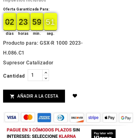
Impuestos incluidos
Oferta Garantizada Para:
02
23
59
50
02
00
23
00
59
00
50
51
días
horas
min.
seg.
Producto para: GSX-R 1000 2023-
H.086.C1
Supresor Catalizador
Cantidad
AÑADIR A LA CESTA
