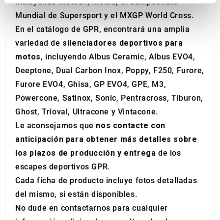
incluyendo MotoGP, Moto3, el Campeonato
We use cookies to personalise content and ads, to
Mundial de Supersport y el MXGP World Cross.
provide social media features and to analyse our traffic.
En el catálogo de GPR, encontrará una amplia
We also share information about your use of our site with
variedad de
silenciadores deportivos para
our social media, advertising and analytics partners who
motos
, incluyendo Albus Ceramic, Albus EVO4,
may combine it with other information that you’ve
Deeptone, Dual Carbon Inox, Poppy, F250, Furore,
provided to them or that they’ve collected from your use
of their services.
Furore EVO4, Ghisa, GP EVO4, GPE, M3,
Powercone, Satinox, Sonic, Pentracross, Tiburon,
Ghost, Trioval, Ultracone y Vintacone.
Le aconsejamos que
nos contacte con
anticipación para obtener más detalles sobre
los plazos de producción y entrega
de los
escapes deportivos GPR.
Cada ficha de producto incluye fotos detalladas
del mismo, si están disponibles.
No dude en contactarnos para cualquier