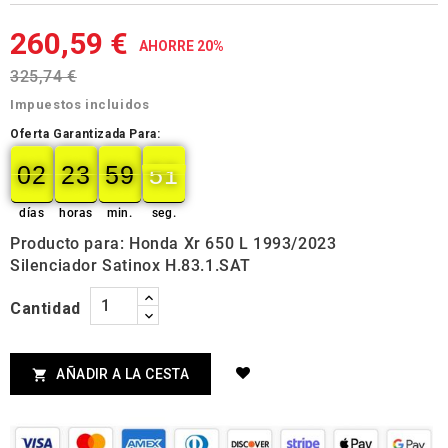
260,59 €
AHORRE 20%
325,74 €
Impuestos incluidos
Oferta Garantizada Para:
02
23
59
50
02
00
23
00
59
00
50
51
días
horas
min.
seg.
Producto para: Honda Xr 650 L 1993/2023
Silenciador Satinox H.83.1.SAT
Cantidad
AÑADIR A LA CESTA
