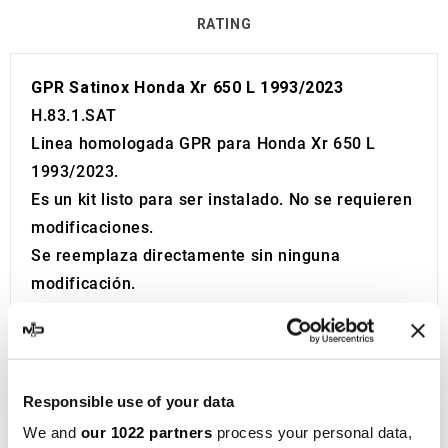
RATING
GPR Satinox Honda Xr 650 L 1993/2023
H.83.1.SAT
Linea homologada GPR para Honda Xr 650 L
1993/2023.
Es un kit listo para ser instalado. No se requieren
modificaciones.
Se reemplaza directamente sin ninguna
modificación.
Homologación Europea y Suiza (CEE).
El catalizador no está incluido en el kit.
Made in Italy 100%.
2 años de garantía.
Responsible use of your data
Para la búsqueda del sitio:
We and
our 1022 partners
process your personal data,