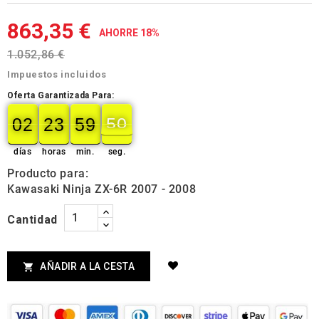
863,35 €
AHORRE 18%
1.052,86 €
Impuestos incluidos
Oferta Garantizada Para:
02
23
59
50
02
00
23
00
59
00
50
51
días
horas
min.
seg.
Producto para:
Kawasaki Ninja ZX-6R 2007 - 2008
Cantidad
AÑADIR A LA CESTA
