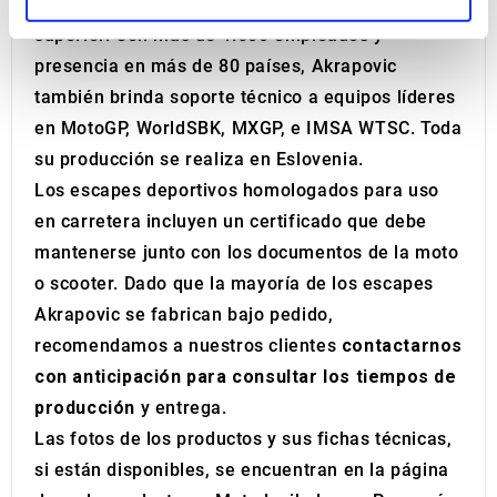
tecnología de vanguardia y materiales de calidad
and set your preferences in the
details section
.
superior. Con más de 1.600 empleados y
We use cookies to personalise content and ads, to
presencia en más de 80 países, Akrapovic
provide social media features and to analyse our traffic.
también brinda soporte técnico a equipos líderes
We also share information about your use of our site with
en MotoGP, WorldSBK, MXGP, e IMSA WTSC. Toda
our social media, advertising and analytics partners who
su producción se realiza en Eslovenia.
may combine it with other information that you’ve
Los escapes deportivos homologados para uso
provided to them or that they’ve collected from your use
of their services.
en carretera incluyen un certificado que debe
mantenerse junto con los documentos de la moto
o scooter. Dado que la mayoría de los escapes
Akrapovic se fabrican bajo pedido,
recomendamos a nuestros clientes
contactarnos
con anticipación para consultar los tiempos de
producción
y entrega.
Las fotos de los productos y sus fichas técnicas,
si están disponibles, se encuentran en la página