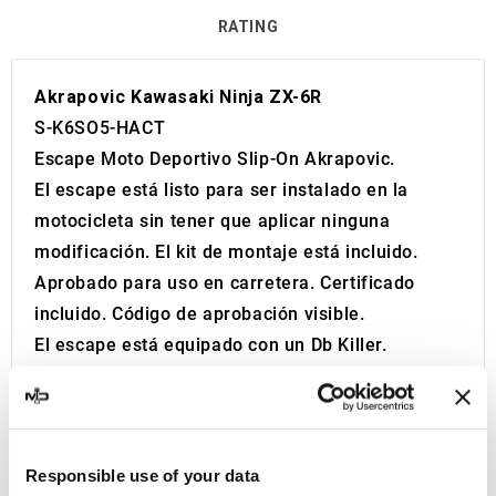
RATING
Akrapovic Kawasaki Ninja ZX-6R
S-K6SO5-HACT
Escape Moto Deportivo Slip-On Akrapovic.
El escape está listo para ser instalado en la
motocicleta sin tener que aplicar ninguna
modificación. El kit de montaje está incluido.
Aprobado para uso en carretera. Certificado
incluido. Código de aprobación visible.
El escape está equipado con un Db Killer.
Akrapovic
se fundó en 1991 y rápidamente se
destacó en el mundo de la competición, logrando
su primera victoria en Superbike SBK en 1997. En
1999, la empresa amplió sus instalaciones para
Responsible use of your data