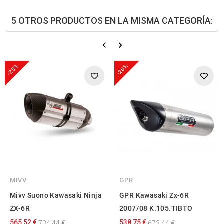
5 OTROS PRODUCTOS EN LA MISMA CATEGORÍA:
-23%
-20%
MIVV
GPR
Mivv Suono Kawasaki Ninja
GPR Kawasaki Zx-6R
ZX-6R
2007/08 K.105.TIBTO
565,52 €
538,75 €
734,44 €
673,44 €