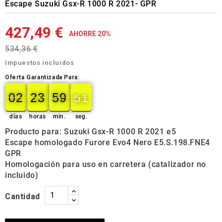
Escape Suzuki Gsx-R 1000 R 2021- GPR
427,49 €
AHORRE 20%
534,36 €
Impuestos incluidos
Oferta Garantizada Para:
02
23
59
49
02
00
23
00
59
00
50
50
días
horas
min.
seg.
Producto para: Suzuki Gsx-R 1000 R 2021 e5
Escape homologado Furore Evo4 Nero E5.S.198.FNE4
GPR
Homologación para uso en carretera (catalizador no
incluido)
Cantidad