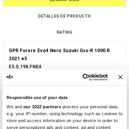
DETALLES DE PRODUCTO
RATING
GPR Furore Evo4 Nero Suzuki Gsx-R 1000 R
2021 e5
E5.S.198.FNE4
escape homologado GPR per Suzuki Gsx-R 1000
R 2021 e5.
Aprobado para uso en carretera. Certificado
Responsible use of your data
incluido. Código de aprobación visible.
We and
our 1022 partners
process your personal data,
El catalizador no está incluido en el kit.
e.g. your IP-number, using technology such as cookies to
El escape está equipado con un Db Killer.
store and access information on your device in order to
Producto desarrollado y construido en Italia.
serve personalized ads and content, ad and content