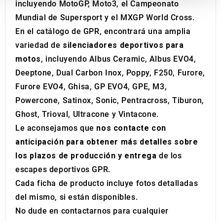
incluyendo MotoGP, Moto3, el Campeonato
We also share information about your use of our site with
our social media, advertising and analytics partners who
Mundial de Supersport y el MXGP World Cross.
may combine it with other information that you’ve
En el catálogo de GPR, encontrará una amplia
provided to them or that they’ve collected from your use
variedad de
silenciadores deportivos para
of their services.
motos
, incluyendo Albus Ceramic, Albus EVO4,
Deeptone, Dual Carbon Inox, Poppy, F250, Furore,
Furore EVO4, Ghisa, GP EVO4, GPE, M3,
Powercone, Satinox, Sonic, Pentracross, Tiburon,
Ghost, Trioval, Ultracone y Vintacone.
Le aconsejamos que
nos contacte con
anticipación para obtener más detalles sobre
los plazos de producción y entrega
de los
escapes deportivos GPR.
Cada ficha de producto incluye fotos detalladas
del mismo, si están disponibles.
No dude en contactarnos para cualquier