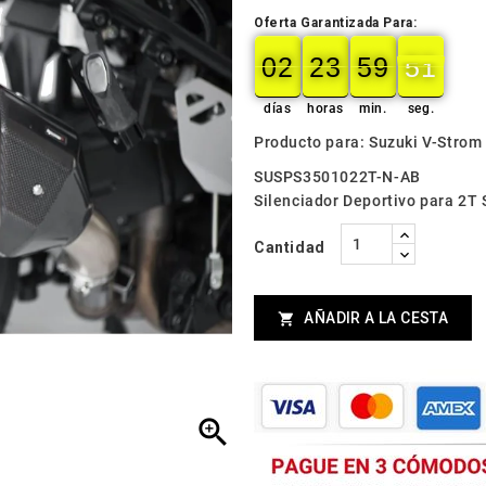
Oferta Garantizada Para:
02
23
59
49
02
00
23
00
59
00
49
50
días
horas
min.
seg.
Producto para: Suzuki V-Strom
SUSPS3501022T-N-AB
Silenciador Deportivo para 2T
Cantidad
AÑADIR A LA CESTA

