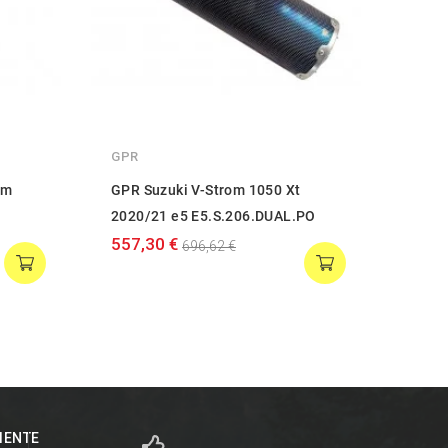
GPR
MIVV
om
GPR Suzuki V-Strom 1050 Xt
Mivv 
2020/21 e5 E5.S.206.DUAL.PO
312,
557,30 €
696,62 €
LIENTE