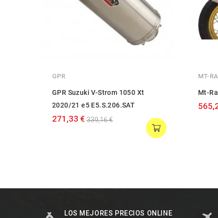
GPR
MT-R
GPR Suzuki V-Strom 1050 Xt
Mt-Ra
2020/21 e5 E5.S.206.SAT
565,
271,33 €
339,16 €
LOS MEJORES PRECIOS ONLINE