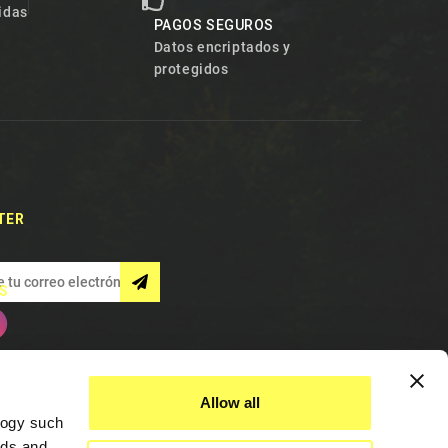
idas
PAGOS SEGUROS
Datos encriptados y
protegidos
TER
S
Allow all
logy such
ads and