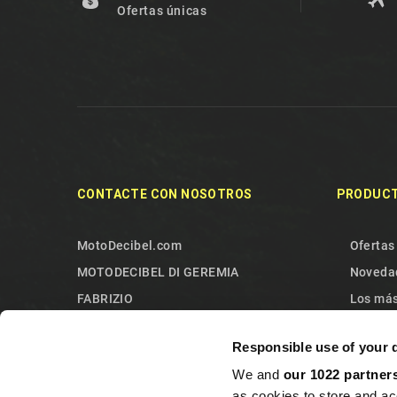
Ofertas únicas
CONTACTE CON NOSOTROS
PRODUC
MotoDecibel.com
Ofertas
MOTODECIBEL DI GEREMIA
Noveda
FABRIZIO
Los más
IT13115440011
Contact
Responsible use of your 
10090 Sangano
Mapa de
We and
our 1022 partner
Torino
as cookies to store and ac