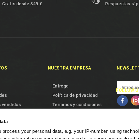
Gratis desde 349 €
Respuestas ráp
TOS
NUESTRA EMPRESA
NEWSLET
Entrega
FOLLOW U
des
Política de privacidad
 vendidos
Términos y condiciones
e con nosotros
Nuestro Equipo
data
l sitio
Política de Cookies
s
process your personal data, e.g. your IP-number, using techno
Garantía y desistimiento
cess information on your device in order to serve personalized 