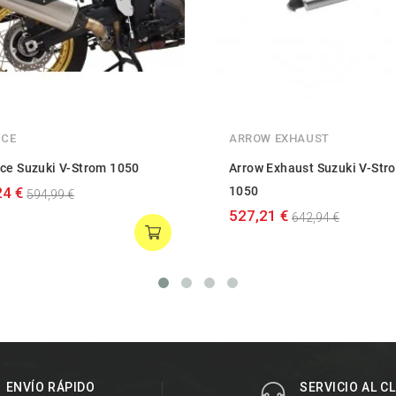
ACE
ARROW EXHAUST
ce Suzuki V-Strom 1050
Arrow Exhaust Suzuki V-Str
24 €
1050
594,99 €
527,21 €
642,94 €
ENVÍO RÁPIDO
SERVICIO AL C