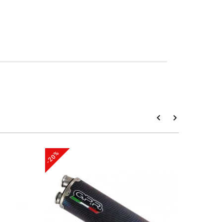
-20%
-23%