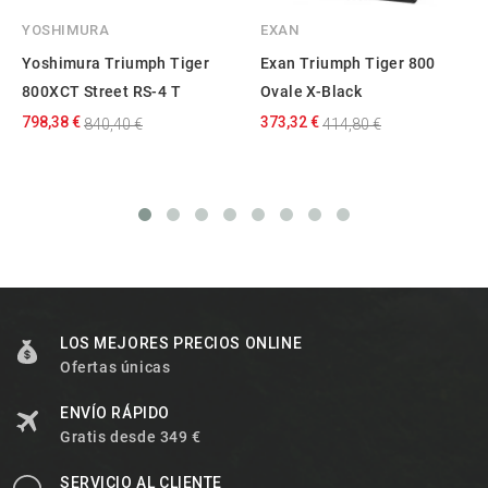
YOSHIMURA
EXAN
Yoshimura Triumph Tiger
Exan Triumph Tiger 800
800XCT Street RS-4 T
Ovale X-Black
798,38 €
373,32 €
840,40 €
414,80 €
LOS MEJORES PRECIOS ONLINE
Ofertas únicas
ENVÍO RÁPIDO
Gratis desde 349 €
SERVICIO AL CLIENTE