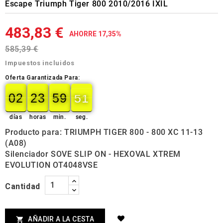
Escape Triumph Tiger 800 2010/2016 IXIL
483,83 €
AHORRE 17,35%
585,39 €
Impuestos incluidos
Oferta Garantizada Para:
02
23
59
50
02
00
23
00
59
00
50
51
días
horas
min.
seg.
Producto para: TRIUMPH TIGER 800 - 800 XC 11-13
(A08)
Silenciador SOVE SLIP ON - HEXOVAL XTREM
EVOLUTION OT4048VSE
Cantidad
AÑADIR A LA CESTA
