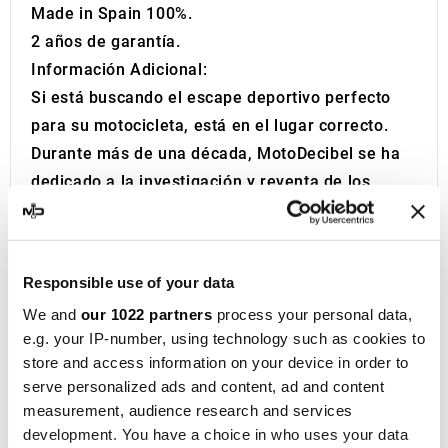
Made in Spain 100%.
2 años de garantía.
Información Adicional:
Si está buscando el escape deportivo perfecto
para su motocicleta, está en el lugar correcto.
Durante más de una década, MotoDecibel se ha
dedicado a la investigación y reventa de los
mejores escapes deportivos para moto. Si tiene
alguna pregunta o duda sobre el Silenciador o
Escape de su Motocicleta, no dude en
Responsible use of your data
contactarnos.
We and
our 1022 partners
process your personal data,
IXIL
, fundada en Barcelona en 1955, es hoy una
e.g. your IP-number, using technology such as cookies to
marca consolidada en el ámbito del
store and access information on your device in order to
motociclismo, presente en más de 40
serve personalized ads and content, ad and content
distribuidores de los cinco continentes. Con más
measurement, audience research and services
de cincuenta años de experiencia, la empresa
development. You have a choice in who uses your data