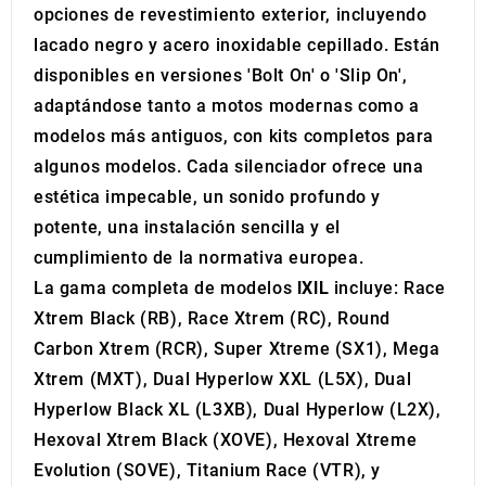
may combine it with other information that you’ve
opciones de revestimiento exterior, incluyendo
provided to them or that they’ve collected from your use
lacado negro y acero inoxidable cepillado. Están
of their services.
disponibles en versiones 'Bolt On' o 'Slip On',
adaptándose tanto a motos modernas como a
modelos más antiguos, con kits completos para
algunos modelos. Cada silenciador ofrece una
estética impecable, un sonido profundo y
potente, una instalación sencilla y el
cumplimiento de la normativa europea.
La gama completa de modelos
IXIL
incluye: Race
Xtrem Black (RB), Race Xtrem (RC), Round
Carbon Xtrem (RCR), Super Xtreme (SX1), Mega
Xtrem (MXT), Dual Hyperlow XXL (L5X), Dual
Hyperlow Black XL (L3XB), Dual Hyperlow (L2X),
Hexoval Xtrem Black (XOVE), Hexoval Xtreme
Evolution (SOVE), Titanium Race (VTR), y