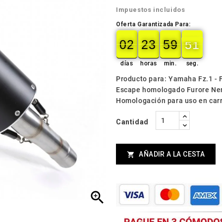
Impuestos incluidos
Oferta Garantizada Para:
02
23
59
49
02
00
23
00
59
00
49
50
días
horas
min.
seg.
Producto para: Yamaha Fz.1 -
Escape homologado Furore Ne
Homologación para uso en carre
Cantidad
AÑADIR A LA CESTA

