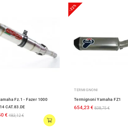
-22%
TERMIGNONI
amaha Fz.1 - Fazer 1000
Termignoni Yamaha FZ1
14 CAT.83.DE
654,23 €
838,75 €
50 €
483,12 €