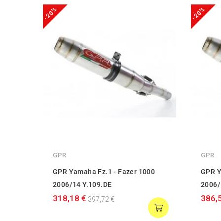
-20%
-20%
GPR
GPR
GPR Yamaha Fz.1 - Fazer 1000
GPR Y
2006/14 Y.109.DE
2006/
318,18 €
386,
397,72 €