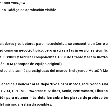
r 1000 2006/14.
uido. Código de aprobación visible.
enciadores y colectores para motocicletas, se encuentra en Cerro al
zó como un negocio típico, pero gracias a las inversiones signifi
ión ISO9001 y fabricar componentes 100% de titanio y acero inox
ión OEM (escapes de equipo original).
otociclistas más prestigiosas del mundo, incluyendo MotoGP, Mo
ariedad de
silenciadores deportivos para motos
, incluyendo Al
P EVO4, GPE, M3, Powercone, Satinox, Sonic, Pentracross, Tiburon,
ión para obtener más detalles sobre los plazos de producción
del mismo, si están disponibles.