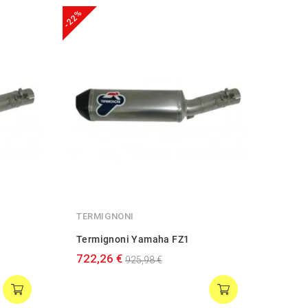
-22%
-20%
TERMIGNONI
GPR
Termignoni Yamaha FZ1
GPR 
722,26 €
2006
925,98 €
463,