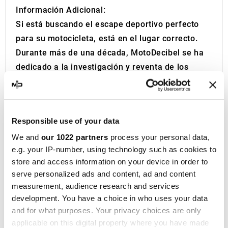
Información Adicional:
Si está buscando el escape deportivo perfecto
para su motocicleta, está en el lugar correcto.
Durante más de una década, MotoDecibel se ha
dedicado a la investigación y reventa de los
mejores escapes deportivos para moto. Si tiene
alguna pregunta o duda sobre el Silenciador o
Escape de su Motocicleta, no dude en
Responsible use of your data
contactarnos.
We and
our 1022 partners
process your personal data,
IXIL
, fundada en Barcelona en 1955, es hoy una
e.g. your IP-number, using technology such as cookies to
marca consolidada en el ámbito del
store and access information on your device in order to
motociclismo, presente en más de 40
serve personalized ads and content, ad and content
distribuidores de los cinco continentes. Con más
measurement, audience research and services
de cincuenta años de experiencia, la empresa
development. You have a choice in who uses your data
diseña
sistemas de escape y silenciadores
and for what purposes. Your privacy choices are only
applicable on this digital property where you have made
para una amplia gama de motocicletas y maxi