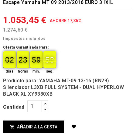
Escape Yamaha MT 09 2013/2016 EURO 3 IXIL
1.053,45 €
AHORRE 17,35%
1.274,60 €
Impuestos incluidos
Oferta Garantizada Para:
02
23
59
51
02
00
23
00
59
00
51
52
días
horas
min.
seg.
Producto para: YAMAHA MT-09 13-16 (RN29)
Silenciador L3XB FULL SYSTEM - DUAL HYPERLOW
BLACK XL XY9380XB
Cantidad
AÑADIR A LA CESTA
