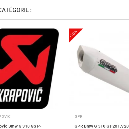
CATÉGORIE :
-20%
POVIC
GPR
ovic Bmw G 310 GS P-
GPR Bmw G 310 Gs 2017/20