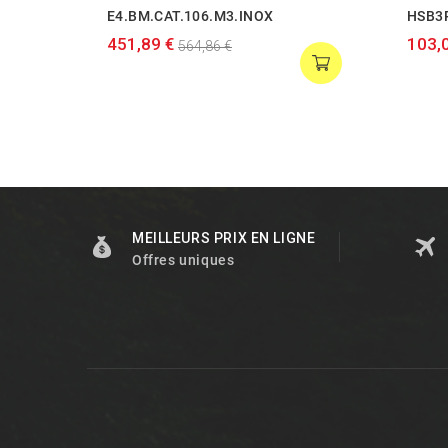
E4.BM.CAT.106.M3.INOX
HSB3
451,89 €
103,
564,86 €
MEILLEURS PRIX EN LIGNE
Offres uniques