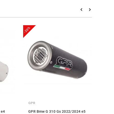
-20%
-20%
GPR
GPR
 e4
GPR Bmw G 310 Gs 2022/2024 e5
GPR 