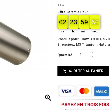
TTC
Offre Garantie Pour:
02
23
59
49
02
00
23
00
59
00
49
50
jrs.
h.
min.
sec.
Produit pour: Bmw G 310 Gs 2
Silencieux M3 Titanium Natur
Quantité
AJOUTER AU PANIER

