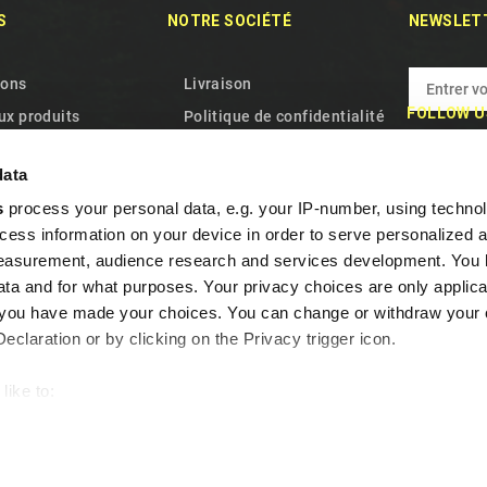
S
NOTRE SOCIÉTÉ
NEWSLET
ions
Livraison
FOLLOW U
x produits
Politique de confidentialité
res ventes
Termes et conditions
data
ez-nous
Qui Nous Sommes
s
process your personal data, e.g. your IP-number, using techno
site
Politique relative aux
cess information on your device in order to serve personalized 
cookies
measurement, audience research and services development. You 
Garantie et retrait
ta and for what purposes. Your privacy choices are only applica
re you have made your choices. You can change or withdraw your
Questions fréquentes
claration or by clicking on the Privacy trigger icon.
Programme de fidélité
Contactez-nous
.M3.TN
like to:
out your geographical location which can be accurate to within s
 actively scanning it for specific characteristics (fingerprinting)