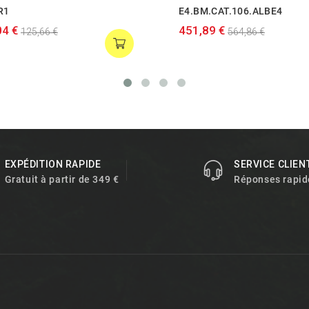
R1
E4.BM.CAT.106.ALBE4
04 €
451,89 €
125,66 €
564,86 €
EXPÉDITION RAPIDE
SERVICE CLIEN
Gratuit à partir de 349 €
Réponses rapid