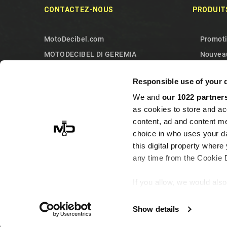
CONTACTEZ-NOUS
PRODUIT
MotoDecibel.com
Promot
MOTODECIBEL DI GEREMIA
Nouveau
FABRIZIO
Meilleu
Responsible use of your 
IT13115440011
Contact
We and
our 1022 partner
10090 Sangano
Plan du 
as cookies to store and ac
Torino
content, ad and content 
Italy
choice in who uses your da
this digital property whe
+393513946375 (Whatsapp)
any time from the Cookie De
info@motodecibel.com
GPR Bmw G 310 Gs 2022/2024 e5 E5.BM.CAT.106
If you allow, we would also 
Maintenant
Collect information ab
7 visiteurs
observent ce produit
meters
Show details
Identify your device by