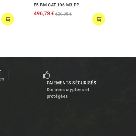
E5.BM.CAT.106.M3.PP
E4.B
496,78 €
543,
620,98 €
T
es
PAIEMENTS SÉCURISÉS
Données cryptées et
protégées