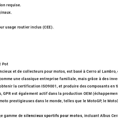
tion requise.
ginaux.
r usage routier inclus (CEE).
t Pot
encieux et de collecteurs pour motos, est basé à Cerro al Lambro, d
comme une classique entreprise familiale, mais grâce à des inve
obtenir la certification ISO9001, et produire des composants en t
us, GPR est également actif dans la production OEM (échappement
oto prestigieuses dans le monde, telles que le MotoGP, le Moto
arge gamme de
silencieux sportifs pour motos
, incluant Albus Ce