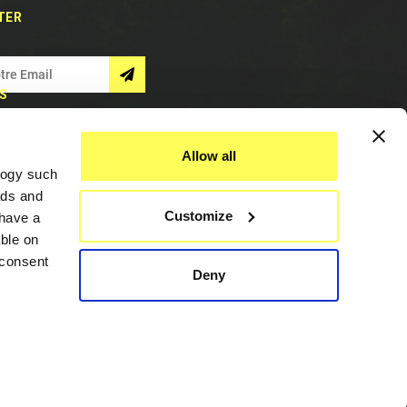
TER
S
Allow all
logy such
ads and
Customize
have a
ble on
 consent
Deny
Assistance
everal
Contactez
Nous