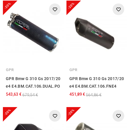
-20%
-20%
GPR
GPR
GPR Bmw G 310 Gs 2017/20
GPR Bmw G 310 Gs 2017/20
e4 E4.BM.CAT.106.DUAL.PO
e4 E4.BM.CAT.106.FNE4
543,63 €
451,89 €
679,54 €
564,86 €
-20%
-20%