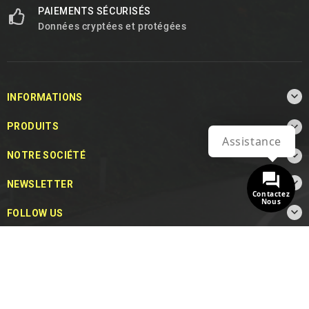
PAIEMENTS SÉCURISÉS
Données cryptées et protégées

INFORMATIONS

PRODUITS
Assistance

NOTRE SOCIÉTÉ

NEWSLETTER
Contactez
Nous

FOLLOW US
© 2026 - MotoDecibel.com™