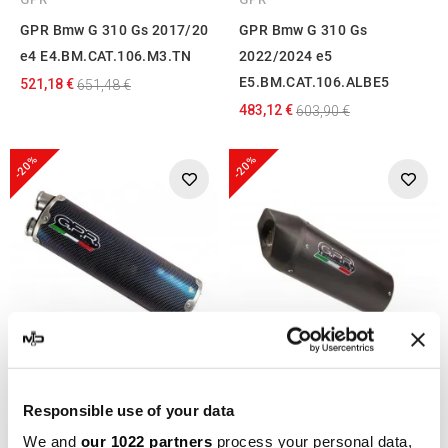
GPR Bmw G 310 Gs 2017/20
GPR Bmw G 310 Gs
e4 E4.BM.CAT.106.M3.TN
2022/2024 e5
E5.BM.CAT.106.ALBE5
521,18 €
651,48 €
483,12 €
603,90 €
-20%
-20%
GPR
GPR
Responsible use of your data
GPR Bmw G 310 Gs
GPR Bmw G 310 Gs
We and
our 1022 partners
process your personal data,
2022/2024 e5
2022/2024 e5