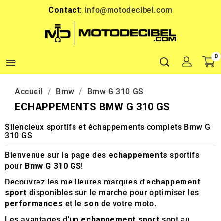
Contact:
info@motodecibel.com
0

Accueil
Bmw
Bmw G 310 GS
ECHAPPEMENTS BMW G 310 GS
Silencieux sportifs et échappements complets Bmw G
310 GS
Bienvenue sur la page des
echappements
sportifs
pour
Bmw G 310 GS
!
Decouvrez les meilleures marques d'
echappement
sport
disponibles sur le marche pour optimiser les
performances
et le
son
de votre moto.
Les avantages d'un
echappement sport
sont au