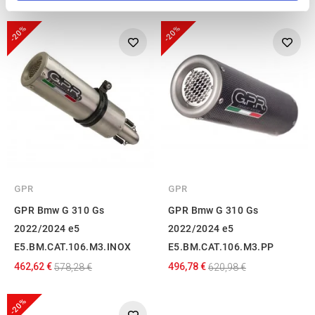
We use cookies to personalise content and ads, to
-20%
-20%
provide social media features and to analyse our traffic.
We also share information about your use of our site with
our social media, advertising and analytics partners who
may combine it with other information that you’ve
provided to them or that they’ve collected from your use
of their services.
GPR
GPR
GPR Bmw G 310 Gs
GPR Bmw G 310 Gs
2022/2024 e5
2022/2024 e5
E5.BM.CAT.106.M3.INOX
E5.BM.CAT.106.M3.PP
462,62 €
496,78 €
578,28 €
620,98 €
-20%