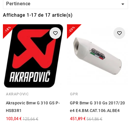

Pertinence
Affichage 1-17 de 17 article(s)
-18%
-20%
AKRAPOVIC
GPR
Akrapovic Bmw G 310 GS P-
GPR Bmw G 310 Gs 2017/20
HSB3R1
e4 E4.BM.CAT.106.ALBE4
103,04 €
451,89 €
125,66 €
564,86 €