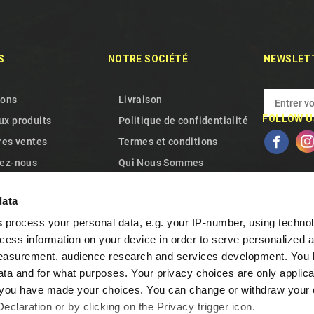
S
NOTRE SOCIÉTÉ
NEWSLET
ions
Livraison
FOLLOW U
x produits
Politique de confidentialité
res ventes
Termes et conditions
ez-nous
Qui Nous Sommes
site
Politique relative aux
data
cookies
s
process your personal data, e.g. your IP-number, using techno
Garantie et retrait
cess information on your device in order to serve personalized 
Questions fréquentes
measurement, audience research and services development. You 
Programme de fidélité
ta and for what purposes. Your privacy choices are only applica
Contactez-nous
re you have made your choices. You can change or withdraw your
claration or by clicking on the Privacy trigger icon.