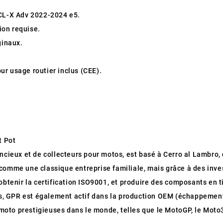
L-X Adv 2022-2024 e5.
tion requise.
ginaux.
r usage routier inclus (CEE).
t Pot
encieux et de collecteurs pour motos, est basé à Cerro al Lambro, d
comme une classique entreprise familiale, mais grâce à des inve
obtenir la certification ISO9001, et produire des composants en t
us, GPR est également actif dans la production OEM (échappement
oto prestigieuses dans le monde, telles que le MotoGP, le Moto