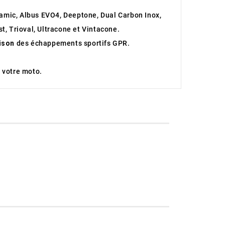
ramic, Albus EVO4, Deeptone, Dual Carbon Inox,
t, Trioval, Ultracone et Vintacone.
aison
des échappements sportifs GPR.
 votre moto.