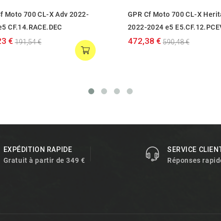
f Moto 700 CL-X Adv 2022-
GPR Cf Moto 700 CL-X Heri
e5 CF.14.RACE.DEC
2022-2024 e5 E5.CF.12.PCE
23 €
472,38 €
191,54 €
590,48 €
EXPÉDITION RAPIDE
SERVICE CLIEN
Gratuit à partir de 349 €
Réponses rapid