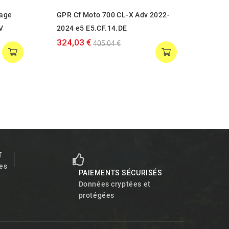
tage
GPR Cf Moto 700 CL-X Adv 2022-
GPR C
V
2024 e5 E5.CF.14.DE
2022-
324,03 €
324,
405,04 €
T
es
PAIEMENTS SÉCURISÉS
Données cryptées et
protégées