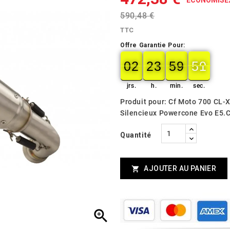
590,48 €
TTC
Offre Garantie Pour:
02
23
59
49
02
00
23
00
59
00
49
50
jrs.
h.
min.
sec.
Produit pour: Cf Moto 700 CL-
Silencieux Powercone Evo E5.
Quantité
AJOUTER AU PANIER

