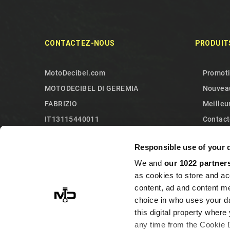
CONTACTEZ-NOUS
PRODUIT
MotoDecibel.com
Promot
MOTODECIBEL DI GEREMIA
Nouveau
FABRIZIO
Meilleu
IT13115440011
Contact
10090 Sangano
Plan du 
Responsible use of your 
Torino
We and
our 1022 partner
Italy
as cookies to store and ac
+393513946375 (Whatsapp)
content, ad and content 
info@motodecibel.com
choice in who uses your da
this digital property whe
any time from the Cookie De