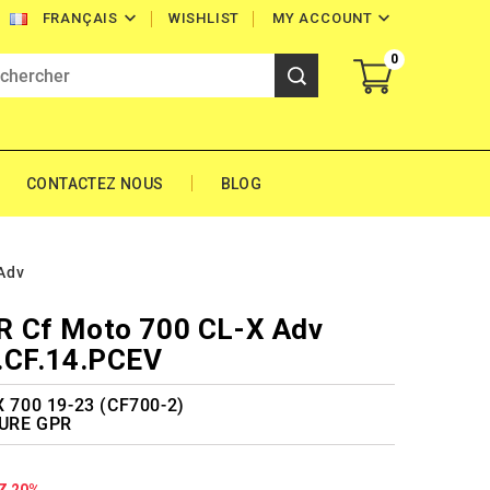


WISHLIST
MY ACCOUNT
FRANÇAIS
0
CONTACTEZ NOUS
BLOG
Adv
 Cf Moto 700 CL-X Adv
.CF.14.PCEV
700 19-23 (CF700-2)
URE GPR
Z 20%