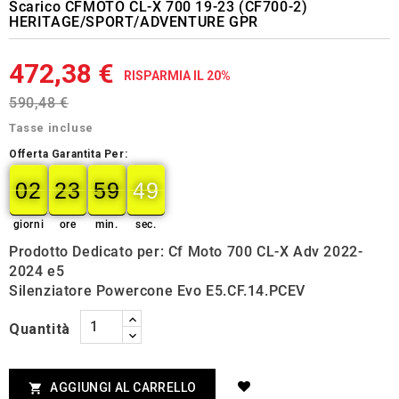
Scarico CFMOTO CL-X 700 19-23 (CF700-2)
HERITAGE/SPORT/ADVENTURE GPR
472,38 €
RISPARMIA IL 20%
590,48 €
Tasse incluse
Offerta Garantita Per:
02
23
59
48
02
00
23
00
59
00
49
giorni
ore
min.
sec.
Prodotto Dedicato per: Cf Moto 700 CL-X Adv 2022-
2024 e5
Silenziatore Powercone Evo E5.CF.14.PCEV
Quantità
AGGIUNGI AL CARRELLO
