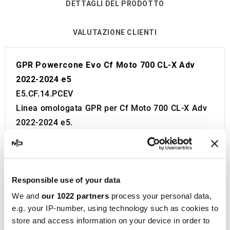
DETTAGLI DEL PRODOTTO
VALUTAZIONE CLIENTI
GPR Powercone Evo Cf Moto 700 CL-X Adv
2022-2024 e5
E5.CF.14.PCEV
Linea omologata GPR per Cf Moto 700 CL-X Adv
2022-2024 e5.
Viene fornito con tutto il necessario per essere
installato sulla moto senza bisogno di modifiche.
Omologazione Europea e Svizzera (CEE).
Il catalizzatore non è incluso.
Responsible use of your data
Made in Italy 100%.
We and
our 1022 partners
process your personal data,
e.g. your IP-number, using technology such as cookies to
Garanzia 2 anni.
store and access information on your device in order to
GPR
è un punto di riferimento nella produzione di