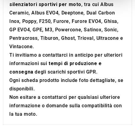
silenziatori sportivi per moto
, tra cui Albus
We also share information about your use of our site with
Ceramic, Albus EVO4, Deeptone, Dual Carbon
our social media, advertising and analytics partners who
may combine it with other information that you’ve
Inox, Poppy, F250, Furore, Furore EVO4, Ghisa,
provided to them or that they’ve collected from your use
GP EVO4, GPE, M3, Powercone, Satinox, Sonic,
of their services.
Pentracross, Tiburon, Ghost, Trioval, Ultracone e
Vintacone.
Ti invitiamo a contattarci in anticipo per ulteriori
informazioni sui
tempi di produzione e
consegna
degli scarichi sportivi GPR.
Ogni scheda prodotto include foto dettagliate, se
disponibili.
Non esitare a contattarci per qualsiasi ulteriore
informazione o domande sulla compatibilità con
la tua moto.