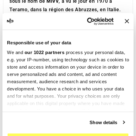
sous le nom de
MIVV
, a vu le jour en 1970 à
Teramo, dans la région des Abruzzes, en Italie.
Au cours des deux premières décennies,
l'entreprise s'est spécialisée dans la fabrication
de systèmes d'échappement pour voitures et
Responsible use of your data
véhicules OEM. Ce n'est qu'en 1990 que MIVV
s'est orientée vers la production de pots
We and
our 1022 partners
process your personal data,
e.g. your IP-number, using technology such as cookies to
d'
échappement pour motos
.
store and access information on your device in order to
Les échappements MIVV se distinguent par
serve personalized ads and content, ad and content
l'utilisation de matériaux innovants et un design
measurement, audience research and services
soigné qui rehausse considérablement
development. You have a choice in who uses your data
l'esthétique des motos. En plus de l'aspect visuel,
and for what purposes. Your privacy choices are only
ces échappements offrent des performances
applicable on this digital property where you have made
your choices. You can change or withdraw your consent
accrues et un son unique, immédiatement
any time from the Cookie Declaration or by clicking on
reconnaissable.
Show details
the Privacy trigger icon.
Le département de recherche et développement