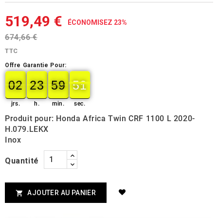
519,49 €
ÉCONOMISEZ 23%
674,66 €
TTC
Offre Garantie Pour:
02
23
59
50
02
00
23
00
59
00
50
51
jrs.
h.
min.
sec.
Produit pour: Honda Africa Twin CRF 1100 L 2020-
H.079.LEKX
Inox
Quantité
AJOUTER AU PANIER
