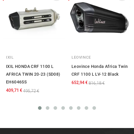
IXIL
LEOVINCE
IXIL HONDA CRF 1100 L
Leovince Honda Africa Twin
AFRICA TWIN 20-23 (SD08)
CRF 1100 L LV-12 Black
EH6046SS
652,94 €
816,18 €
409,71 €
495,72 €