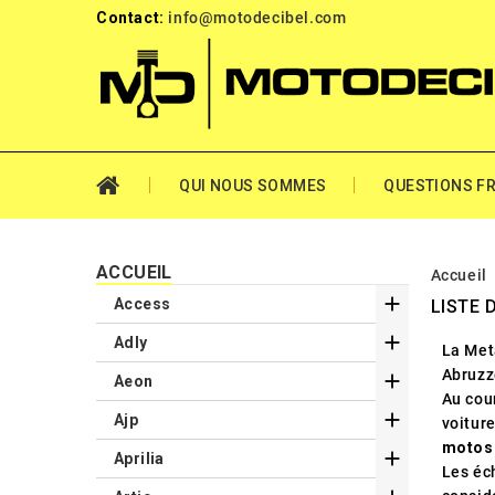
Contact:
info@motodecibel.com
QUI NOUS SOMMES
QUESTIONS F
ACCUEIL
Accueil

Access
LISTE 

Adly
La Met
Abruzze

Aeon
Au cou

Ajp
voiture
motos

Aprilia
Les éc