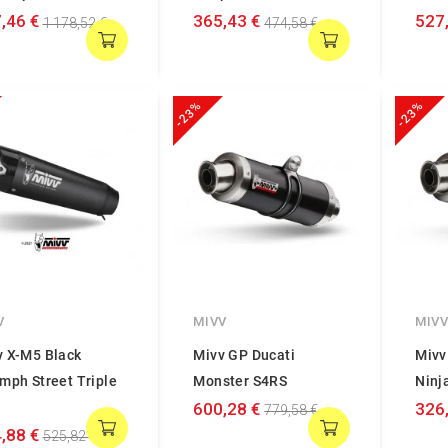
,46 €
365,43 €
527
1 178,52 €
474,58 €
-23%
-23%
V
MIVV
MIV
v X-M5 Black
Mivv GP Ducati
Mivv
mph Street Triple
Monster S4RS
Ninj
600,28 €
326
779,58 €
,88 €
525,82 €