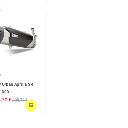
V
 Urban Aprilia SR
 300
,70 €
408,70 €