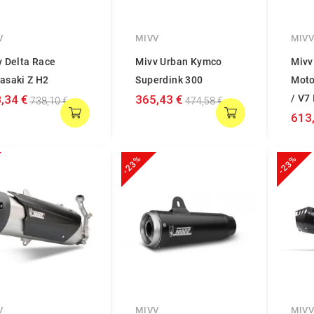
V
MIVV
MIV
v Delta Race
Mivv Urban Kymco
Mivv
asaki Z H2
Superdink 300
Moto
,34 €
365,43 €
/ V7 
738,10 €
474,58 €
613
-23%
-23%
V
MIVV
MIV