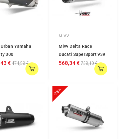
V
MIVV
 Urban Yamaha
Mivv Delta Race
ity 300
Ducati SuperSport 939
,43 €
568,34 €
474,58 €
738,10 €
-23%