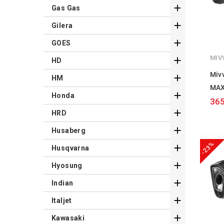

Gas Gas

Gilera

GOES
MIV

HD
Mivv

HM
MAX

Honda
365

HRD

Husaberg
-23%

Husqvarna

Hyosung

Indian

Italjet

Kawasaki