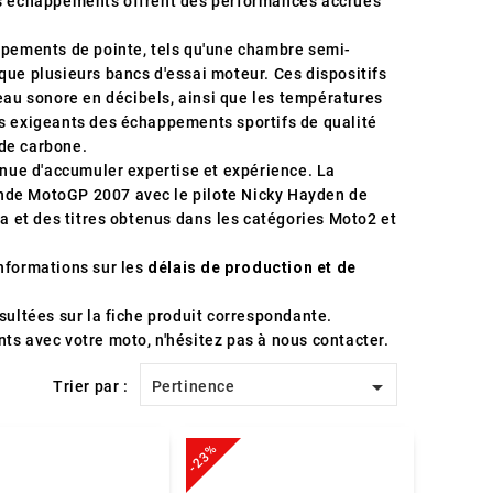
ces échappements offrent des performances accrues
pements de pointe, tels qu'une chambre semi-
que plusieurs bancs d'essai moteur. Ces dispositifs
veau sonore en décibels, ainsi que les températures
us exigeants des échappements sportifs de qualité
 de carbone.
tinue d'accumuler expertise et expérience. La
onde MotoGP 2007 avec le pilote Nicky Hayden de
 et des titres obtenus dans les catégories Moto2 et
informations sur les
délais de production et de
sultées sur la fiche produit correspondante.
ts avec votre moto, n'hésitez pas à nous contacter.

Trier par :
Pertinence
-23%