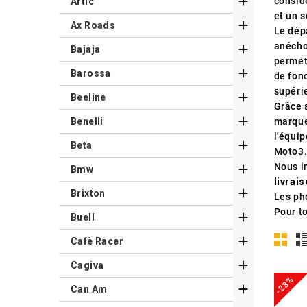

consid
Artic
et un 

Ax Roads
Le dép
anécho

Bajaja
permet

Barossa
de fon
supérie

Beeline
Grâce a

Benelli
marque
l'équi

Beta
Moto3
Nous i

Bmw
livrai

Brixton
Les pho
Pour t

Buell

Cafè Racer

Cagiva
-23%

Can Am