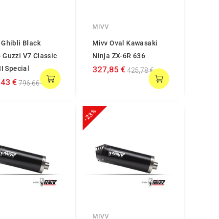
V
MIVV
 Ghibli Black
Mivv Oval Kawasaki
 Guzzi V7 Classic
Ninja ZX-6R 636
II Special
327,85 €
425,78 €
,43 €
796,66 €
-23%
V
MIVV