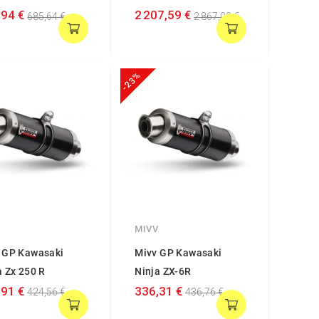
,94 €
2 207,59 €
685,64 €
2 867,00 €
-23%
V
MIVV
 GP Kawasaki
Mivv GP Kawasaki
a Zx 250 R
Ninja ZX-6R
,91 €
336,31 €
424,56 €
436,76 €