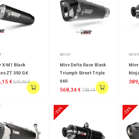
V
MIVV
MIV
v X-M1 Black
Mivv Delta Race Black
Mivv
tes ZT 350 GK
Triumph Street Triple
Ninj
,15 €
660
389
540,46 €
568,34 €
738,10 €
-23%
-23%