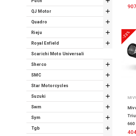

Puch
907

QJ Motor

Quadro

-23%
Rieju

Royal Enfield
Scarichi Moto Universali

Sherco

SMC

Star Motorcycles

Suzuki
MIV

Swm
Miv
Triu

Sym
660

Tgb
404