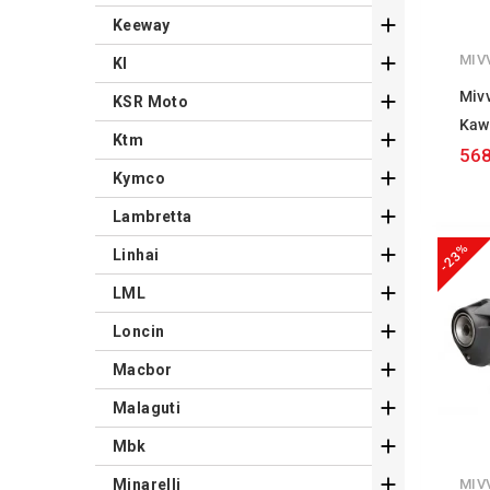

Keeway
MIV

Kl
Miv

KSR Moto
Kaw

Ktm
568

Kymco

Lambretta
-23%

Linhai

LML

Loncin

Macbor

Malaguti

Mbk

MIV
Minarelli