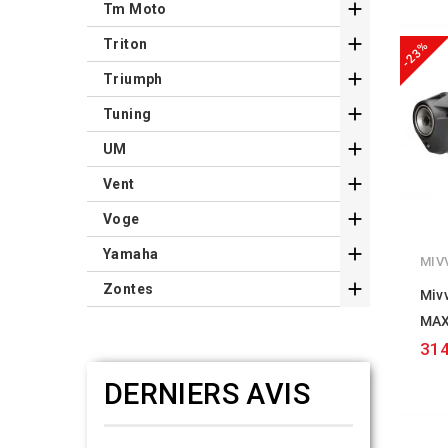

Tm Moto

Triton
-23%

Triumph

Tuning

UM

Vent

Voge

Yamaha
MIV

Zontes
Mivv
MAX
314
DERNIERS AVIS