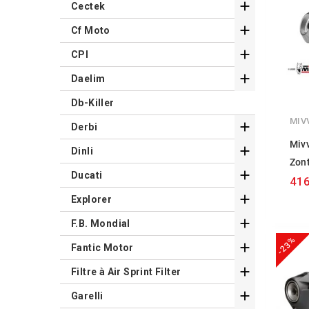

Cectek

Cf Moto

CPI

Daelim
Db-Killer
MIV

Derbi
Miv

Dinli
Zon

Ducati
416

Explorer

F.B. Mondial
-23%

Fantic Motor

Filtre à Air Sprint Filter

Garelli