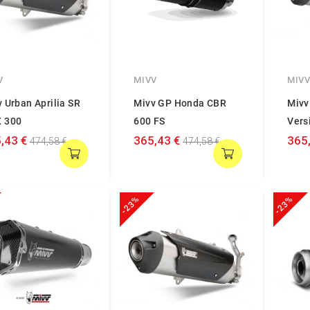
V
MIVV
MIV
 Urban Aprilia SR
Mivv GP Honda CBR
Mivv
 300
600 FS
Vers
,43 €
365,43 €
365
474,58 €
474,58 €
-23%
-23%