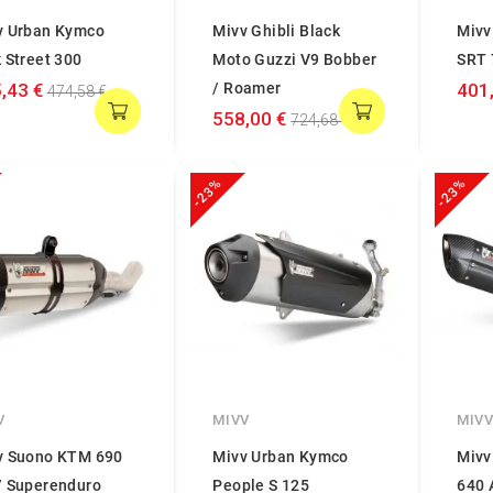
v Urban Kymco
Mivv Ghibli Black
Mivv
 Street 300
Moto Guzzi V9 Bobber
SRT 
,43 €
/ Roamer
401
474,58 €
558,00 €
724,68 €
-23%
-23%
V
MIVV
MIV
v Suono KTM 690
Mivv Urban Kymco
Mivv
/ Superenduro
People S 125
640 