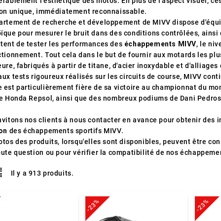
érablement l'esthétique des motos. En plus de l'aspect visuel, 
son unique, immédiatement reconnaissable.
artement de recherche et développement de MIVV dispose d'équi
ïque pour mesurer le bruit dans des conditions contrôlées, ainsi 
tent de tester les performances des
échappements MIVV
, le ni
ctionnement. Tout cela dans le but de fournir aux motards les pl
ure, fabriqués à partir de titane, d'acier inoxydable et d'alliages
ux tests rigoureux réalisés sur les circuits de course, MIVV con
 est particulièrement fière de sa victoire au championnat du m
pe Honda Repsol, ainsi que des nombreux podiums de Dani Pedrosa
.
nvitons nos clients à nous contacter en avance pour obtenir des 
son
des échappements sportifs MIVV.
tos des produits, lorsqu'elles sont disponibles, peuvent être con
oute question ou pour vérifier la compatibilité de nos échappemen
Il y a 913 produits.
-23%
-23%