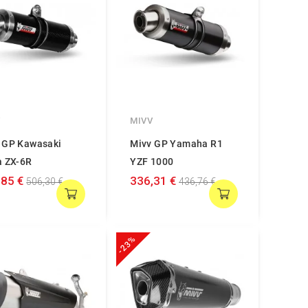
V
MIVV
 GP Kawasaki
Mivv GP Yamaha R1
a ZX-6R
YZF 1000
,85 €
336,31 €
506,30 €
436,76 €
-23%