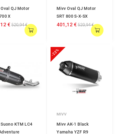
 Oval QJ Motor
Mivv Oval QJ Motor
700 X
SRT 800 S-X-SX
,12 €
401,12 €
520,94 €
520,94 €
-23%
V
MIVV
 Suono KTM LC4
Mivv AK-1 Black
Adventure
Yamaha YZF R9