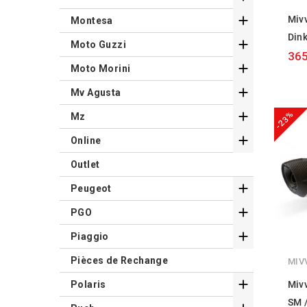

Miv
Montesa
Dink

Moto Guzzi
365

Moto Morini

Mv Agusta
-23%

Mz

Online
Outlet

Peugeot

PGO

Piaggio
Pièces de Rechange
MIV

Polaris
Miv
SM 