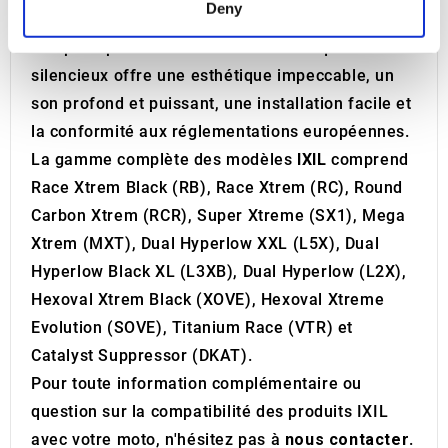
Deny
qu'aux modèles plus anciens, avec des kits
and set your preferences in the
details section
.
complets pour certains modèles. Chaque
We use cookies to personalise content and ads, to
silencieux offre une esthétique impeccable, un
provide social media features and to analyse our traffic.
son profond et puissant, une installation facile et
We also share information about your use of our site with
la conformité aux réglementations européennes.
our social media, advertising and analytics partners who
La gamme complète des modèles
IXIL
comprend
may combine it with other information that you’ve
Race Xtrem Black (RB), Race Xtrem (RC), Round
provided to them or that they’ve collected from your use
of their services.
Carbon Xtrem (RCR), Super Xtreme (SX1), Mega
Xtrem (MXT), Dual Hyperlow XXL (L5X), Dual
Hyperlow Black XL (L3XB), Dual Hyperlow (L2X),
Hexoval Xtrem Black (XOVE), Hexoval Xtreme
Evolution (SOVE), Titanium Race (VTR) et
Catalyst Suppressor (DKAT).
Pour toute information complémentaire ou
question sur la compatibilité des produits IXIL
avec votre moto, n'hésitez pas à
nous contacter
.