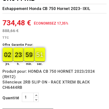
Echappement Honda CB 750 Hornet 2023- IXIL
734,48 €
ÉCONOMISEZ 17,35%
888,66 €
TTC
Offre Garantie Pour:
02
23
59
49
50
02
00
23
00
59
00
50
jrs.
h.
min.
sec.
Produit pour: HONDA CB 750 HORNET 2023/2024
(RH12)
Silencieux 2RB SLIP ON - RACE XTREM BLACK
CH6444RB
Quantité