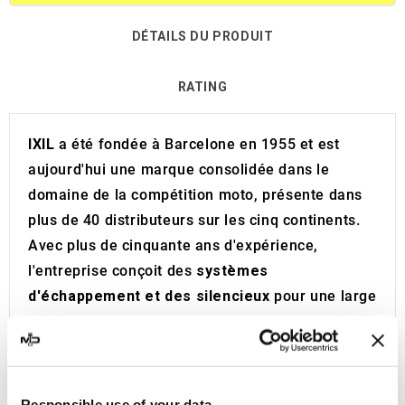
DÉTAILS DU PRODUIT
RATING
IXIL
a été fondée à Barcelone en 1955 et est
aujourd'hui une marque consolidée dans le
domaine de la compétition moto, présente dans
plus de 40 distributeurs sur les cinq continents.
Avec plus de cinquante ans d'expérience,
l'entreprise conçoit des
systèmes
d'échappement et des silencieux
pour une large
gamme de motos et de maxi scooters des
marques les plus prestigieuses. Deux
générations d'entrepreneurs ont porté IXIL au
sommet de la technologie et du design dans le
Responsible use of your data