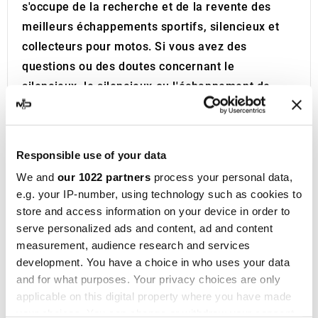
s'occupe de la recherche et de la revente des
meilleurs échappements sportifs, silencieux et
collecteurs pour motos. Si vous avez des
questions ou des doutes concernant le
silencieux, le silencieux ou l'échappement de
votre moto, n'hésitez pas à nous contacter.
IXIL
a été fondée à Barcelone en 1955 et est
aujourd'hui une marque consolidée dans le
Responsible use of your data
domaine de la compétition moto, présente dans
We and
our 1022 partners
process your personal data,
plus de 40 distributeurs sur les cinq continents.
e.g. your IP-number, using technology such as cookies to
Avec plus de cinquante ans d'expérience,
store and access information on your device in order to
l'entreprise conçoit des
systèmes
serve personalized ads and content, ad and content
d'échappement et des silencieux
pour une large
measurement, audience research and services
development. You have a choice in who uses your data
gamme de motos et de maxi scooters des
and for what purposes. Your privacy choices are only
marques les plus prestigieuses. Deux
applicable on this digital property where you have made
générations d'entrepreneurs ont porté IXIL au
your choices. You can change or withdraw your consent