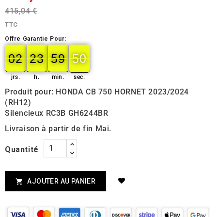
415,04 €
TTC
Offre Garantie Pour:
02
23
59
50
49
02
00
23
00
59
00
50
jrs.
h.
min.
sec.
Produit pour: HONDA CB 750 HORNET 2023/2024
(RH12)
Silencieux RC3B GH6244BR
Livraison à partir de fin Mai.
Quantité
AJOUTER AU PANIER
