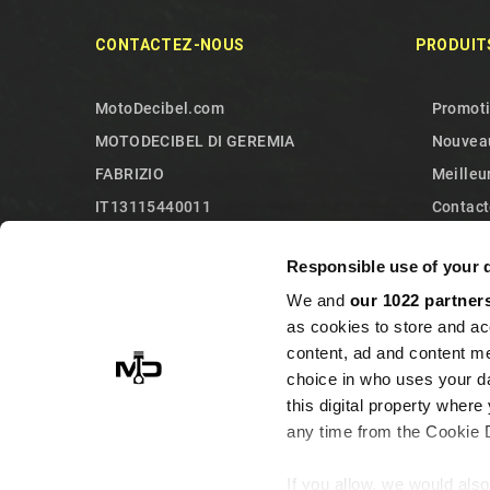
CONTACTEZ-NOUS
PRODUIT
MotoDecibel.com
Promot
MOTODECIBEL DI GEREMIA
Nouveau
FABRIZIO
Meilleu
IT13115440011
Contact
10090 Sangano
Plan du 
Responsible use of your 
Torino
We and
our 1022 partner
Italy
as cookies to store and ac
+393513946375 (Whatsapp)
content, ad and content 
info@motodecibel.com
choice in who uses your da
this digital property whe
any time from the Cookie De
If you allow, we would also 