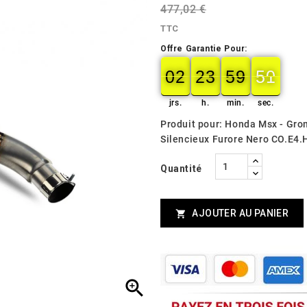
477,02 €
TTC
Offre Garantie Pour:
02
23
59
49
02
00
23
00
59
00
49
50
jrs.
h.
min.
sec.
Produit pour: Honda Msx - Gr
Silencieux Furore Nero CO.E4
Quantité
AJOUTER AU PANIER

