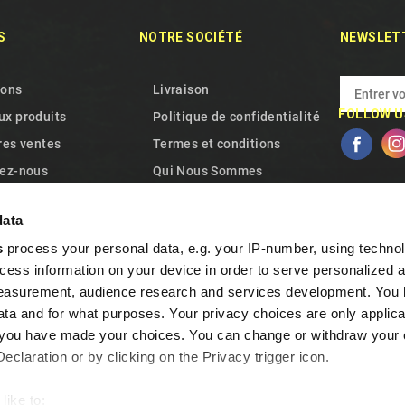
S
NOTRE SOCIÉTÉ
NEWSLET
ions
Livraison
FOLLOW U
x produits
Politique de confidentialité
res ventes
Termes et conditions
ez-nous
Qui Nous Sommes
site
Politique relative aux
data
cookies
s
process your personal data, e.g. your IP-number, using techno
Garantie et retrait
cess information on your device in order to serve personalized 
Questions fréquentes
measurement, audience research and services development. You 
Programme de fidélité
ta and for what purposes. Your privacy choices are only applica
Contactez-nous
re you have made your choices. You can change or withdraw your
claration or by clicking on the Privacy trigger icon.
like to: