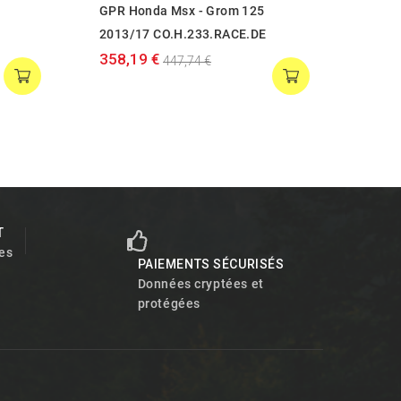
GPR Honda Msx - Grom 125
GPR 
2013/17 CO.H.233.RACE.DE
2013
358,19 €
250,
447,74 €
T
es
PAIEMENTS SÉCURISÉS
Données cryptées et
protégées