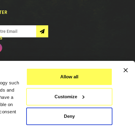
TER
S
Allow all
logy such
ads and
Customize
have a
ble on
 consent
Deny
Assistance