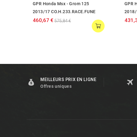
GPR Honda Msx - Grom 125
GPR H
2013/17 CO.H.233.RACE.FUNE
2018/
460,67 €
431,
575,84 €
MEILLEURS PRIX EN LIGNE
Offres uniques