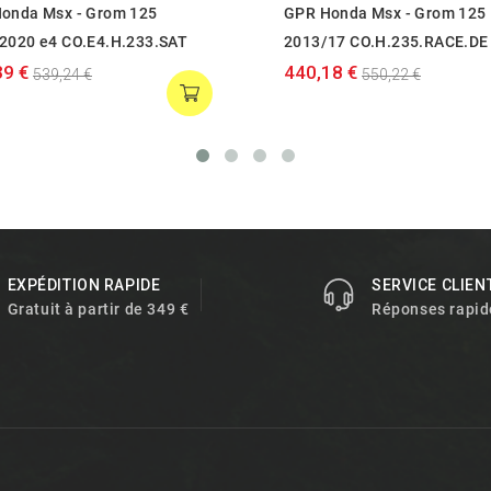
onda Msx - Grom 125
GPR Honda Msx - Grom 125
2020 e4 CO.E4.H.233.SAT
2013/17 CO.H.235.RACE.DE
39 €
440,18 €
539,24 €
550,22 €
EXPÉDITION RAPIDE
SERVICE CLIEN
Gratuit à partir de 349 €
Réponses rapid