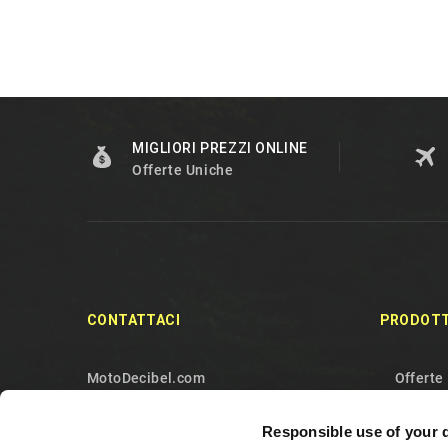
MIGLIORI PREZZI ONLINE
Offerte Uniche
CONTATTACI
PRODOTT
MotoDecibel.com
Offerte
MOTODECIBEL DI GEREMIA
Nuovi p
Responsible use of your 
FABRIZIO
Più ven