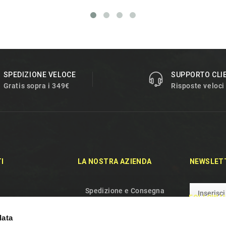
SPEDIZIONE VELOCE
SUPPORTO CLI
Gratis sopra i 349€
Risposte veloci
I
LA NOSTRA AZIENDA
NEWSLET
Spedizione e Consegna
FOLLOW U
rodotti
Politica sulla riservatezza
data
duti
Termini e condizioni d'uso