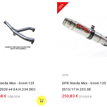
-20%
GPR
onda Msx - Grom 125
GPR Honda Msx - Grom 125
2020 e4 E4.H.234.DEC
2013/17 H.233.DE
48 €
250,83 €
128,10 €
313,54 €