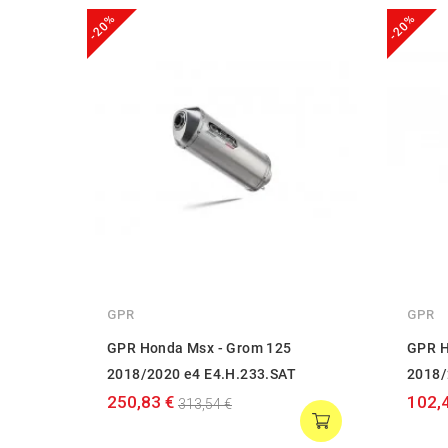
-20%
-20%
GPR
GPR
GPR Honda Msx - Grom 125
GPR H
2018/2020 e4 E4.H.233.SAT
2018/
250,83 €
102,
313,54 €