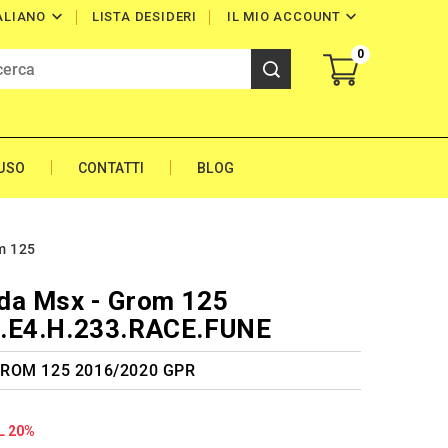


LISTA DESIDERI
IL MIO ACCOUNT
ALIANO
0
'USO
CONTATTI
BLOG
m 125
da Msx - Grom 125
O.E4.H.233.RACE.FUNE
GROM 125 2016/2020 GPR
L 20%