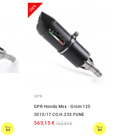
-20%
-20%
GPR
GPR
GPR Honda Msx - Grom 125
GPR 
2013/17 CO.H.233.FUNE
2013
563,15 €
102,
703,94 €