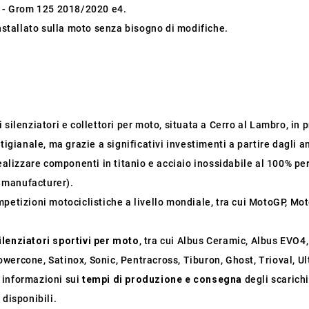
 - Grom 125 2018/2020 e4.
installato sulla moto senza bisogno di modifiche.
silenziatori e collettori per moto, situata a Cerro al Lambro, in pr
tigianale, ma grazie a significativi investimenti a partire dagli a
ealizzare componenti in titanio e acciaio inossidabile al 100% per
 manufacturer).
mpetizioni motociclistiche a livello mondiale, tra cui MotoGP, M
ilenziatori sportivi per moto
, tra cui Albus Ceramic, Albus EVO4
wercone, Satinox, Sonic, Pentracross, Tiburon, Ghost, Trioval, U
i informazioni sui
tempi di produzione e consegna
degli scarichi
 disponibili.