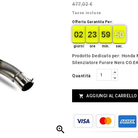
477,02 €
Tasse incluse
Offerta Garantita Per:
02
23
59
49
02
00
23
00
59
00
49
50
giorni
ore
min.
sec.
Prodotto Dedicato per: Honda
Silenziatore Furore Nero CO.
Quantità
AGGIUNGI AL CARRELLO

