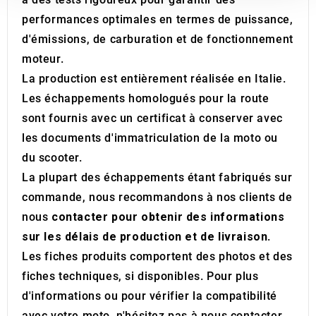
our social media, advertising and analytics partners who
performances optimales en termes de puissance,
may combine it with other information that you’ve
d'émissions, de carburation et de fonctionnement
provided to them or that they’ve collected from your use
moteur.
of their services.
La production est entièrement réalisée en Italie.
Les échappements homologués pour la route
sont fournis avec un certificat à conserver avec
les documents d'immatriculation de la moto ou
du scooter.
La plupart des échappements étant fabriqués sur
commande, nous recommandons à nos clients de
nous
contacter pour obtenir des informations
sur les délais de production et de livraison
.
Les fiches produits comportent des photos et des
fiches techniques, si disponibles. Pour plus
d'informations ou pour vérifier la compatibilité
avec votre moto, n'hésitez pas à nous contacter.