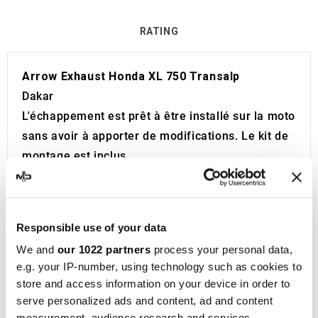
RATING
Arrow Exhaust Honda XL 750 Transalp
Dakar
L'échappement est prêt à être installé sur la moto
sans avoir à apporter de modifications. Le kit de
montage est inclus.
Homologué pour un usage routier et complet
avec certificat à joindre aux documents de la
moto. Code d'approbation visible.
L'échappement est équipé d'un Db Killer.
Responsible use of your data
Produit développé et fabriqué en Italie.
We and
our 1022 partners
process your personal data,
Arrow
est un acteur de premier plan dans la
e.g. your IP-number, using technology such as cookies to
fabrication d'
échappements sportifs pour
store and access information on your device in order to
motos
. Fondée en 1985 par Giorgio Giannelli, un
serve personalized ads and content, ad and content
passionné de motocross, Arrow a vu le jour avec
measurement, audience research and services