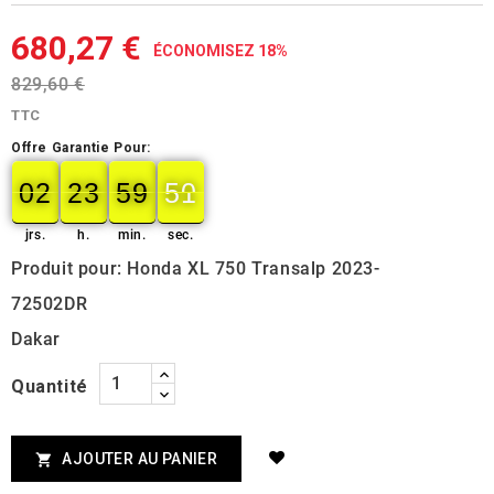
680,27 €
ÉCONOMISEZ 18%
829,60 €
TTC
Offre Garantie Pour:
02
23
59
50
49
02
00
23
00
59
00
50
jrs.
h.
min.
sec.
Produit pour: Honda XL 750 Transalp 2023-
72502DR
Dakar
Quantité
AJOUTER AU PANIER
