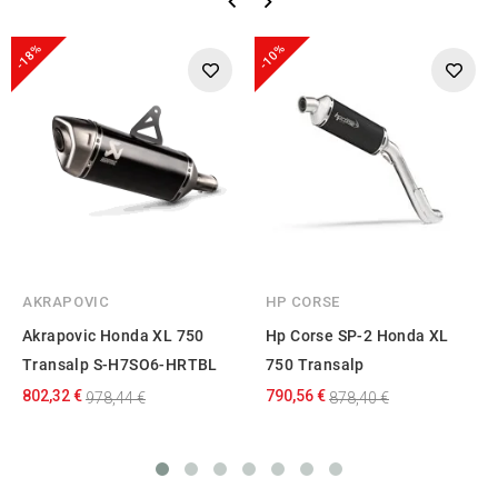
-18%
-10%
AKRAPOVIC
HP CORSE
Akrapovic Honda XL 750
Hp Corse SP-2 Honda XL
Transalp S-H7SO6-HRTBL
750 Transalp
802,32 €
790,56 €
978,44 €
878,40 €