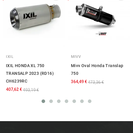
IXIL
MIVV
IXIL HONDA XL 750
Mivv Oval Honda Translap
TRANSALP 2023 (RD16)
750
CH6239RC
364,49 €
473,36 €
407,62 €
493,19 €