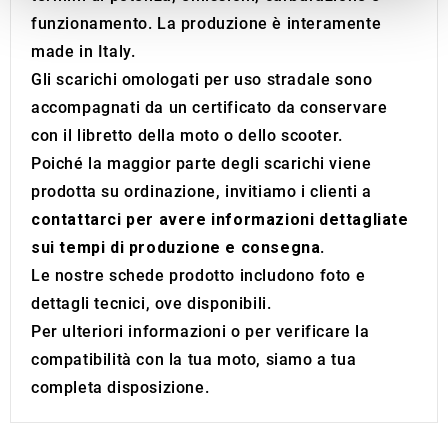
provide social media features and to analyse our traffic.
funzionamento. La produzione è interamente
We also share information about your use of our site with
our social media, advertising and analytics partners who
made in Italy.
may combine it with other information that you’ve
Gli scarichi omologati per uso stradale sono
provided to them or that they’ve collected from your use
accompagnati da un certificato da conservare
of their services.
con il libretto della moto o dello scooter.
Poiché la maggior parte degli scarichi viene
prodotta su ordinazione, invitiamo i clienti a
contattarci per avere informazioni dettagliate
sui tempi di produzione e consegna
.
Le nostre schede prodotto includono foto e
dettagli tecnici, ove disponibili.
Per ulteriori informazioni o per verificare la
compatibilità con la tua moto, siamo a tua
completa disposizione.