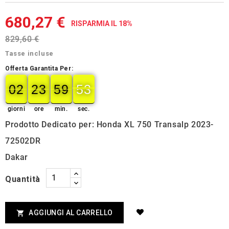
680,27 €
RISPARMIA IL 18%
829,60 €
Tasse incluse
Offerta Garantita Per:
02
23
59
52
02
00
23
00
59
00
52
53
giorni
ore
min.
sec.
Prodotto Dedicato per: Honda XL 750 Transalp 2023-
72502DR
Dakar
Quantità
AGGIUNGI AL CARRELLO
