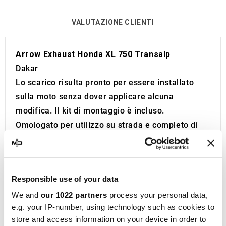
VALUTAZIONE CLIENTI
Arrow Exhaust Honda XL 750 Transalp
Dakar
Lo scarico risulta pronto per essere installato
sulla moto senza dover applicare alcuna
modifica. Il kit di montaggio è incluso.
Omologato per utilizzo su strada e completo di
certificato da allegare al libretto della moto.
Codice di omologazione visibile.
Lo scarico è dotato di Db Killer.
Responsible use of your data
Prodotto sviluppato e costruito in Italia.
We and
our 1022 partners
process your personal data,
Arrow
rappresenta un'eccellenza nel mondo dei
e.g. your IP-number, using technology such as cookies to
scarichi sportivi per moto
. Fondata nel 1985 da
store and access information on your device in order to
Giorgio Giannelli, un pilota appassionato di