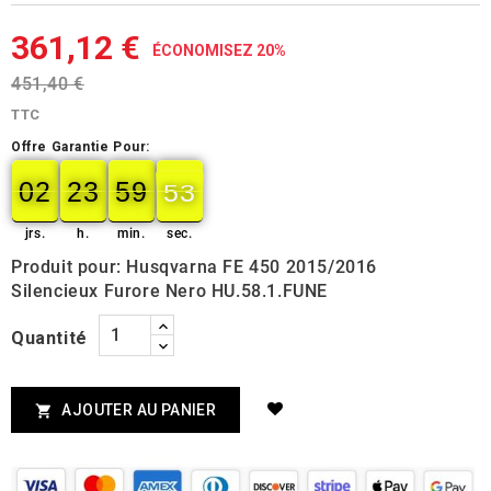
361,12 €
ÉCONOMISEZ 20%
451,40 €
TTC
Offre Garantie Pour:
02
23
59
52
02
00
23
00
59
00
52
53
jrs.
h.
min.
sec.
Produit pour: Husqvarna FE 450 2015/2016
Silencieux Furore Nero HU.58.1.FUNE
Quantité
AJOUTER AU PANIER
