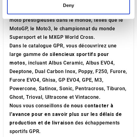
Find out more about how your personal data is processed
(échappements d'équipement d'origine).
Deny
and set your preferences in the
details section
.
GPR participe à de nombreuses compétitions de
moto prestigieuses dans le monde, telles que le
We use cookies to personalise content and ads, to
MotoGP, le Moto3, le championnat du monde
provide social media features and to analyse our traffic.
Supersport et le MXGP World Cross.
We also share information about your use of our site with
Dans le catalogue GPR, vous découvrirez une
our social media, advertising and analytics partners who
may combine it with other information that you’ve
large gamme de
silencieux sportifs pour
provided to them or that they’ve collected from your use
motos
, incluant Albus Ceramic, Albus EVO4,
of their services.
Deeptone, Dual Carbon Inox, Poppy, F250, Furore,
Furore EVO4, Ghisa, GP EVO4, GPE, M3,
Powercone, Satinox, Sonic, Pentracross, Tiburon,
Ghost, Trioval, Ultracone et Vintacone.
Nous vous conseillons de
nous contacter à
l'avance pour en savoir plus sur les délais de
production et de livraison
des échappements
sportifs GPR.