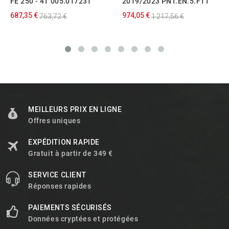
FE 250 - 4T 005.017231
2019/2023 PNT.EN.5.FTT
687,35 €
974,05 €
763,72 €
1 217,56 €
MEILLEURS PRIX EN LIGNE
Offres uniques
EXPÉDITION RAPIDE
Gratuit à partir de 349 €
SERVICE CLIENT
Réponses rapides
PAIEMENTS SÉCURISÉS
Données cryptées et protégées