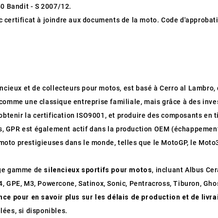
 Bandit - S 2007/12.
certificat à joindre aux documents de la moto. Code d'approbati
encieux et de collecteurs pour motos, est basé à Cerro al Lambro, d
comme une classique entreprise familiale, mais grâce à des inve
obtenir la certification ISO9001, et produire des composants en t
us, GPR est également actif dans la production OEM (échappement
oto prestigieuses dans le monde, telles que le MotoGP, le Moto
arge gamme de
silencieux sportifs pour motos
, incluant Albus Ce
, GPE, M3, Powercone, Satinox, Sonic, Pentracross, Tiburon, Ghos
nce pour en savoir plus sur les délais de production et de livr
ées, si disponibles.