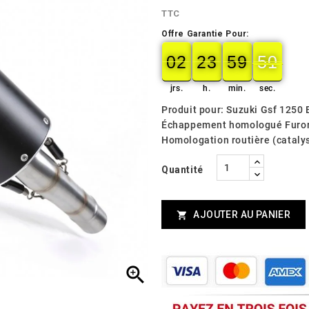
TTC
Offre Garantie Pour:
02
23
59
49
02
00
23
00
59
00
50
49
jrs.
h.
min.
sec.
Produit pour: Suzuki Gsf 1250 
Échappement homologué Furor
Homologation routière (catalys
Quantité
AJOUTER AU PANIER

