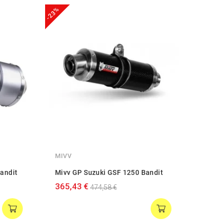
-23%
-23%
MIVV
MIVV
andit
Mivv GP Suzuki GSF 1250 Bandit
Mivv 
365,43 €
438,
474,58 €