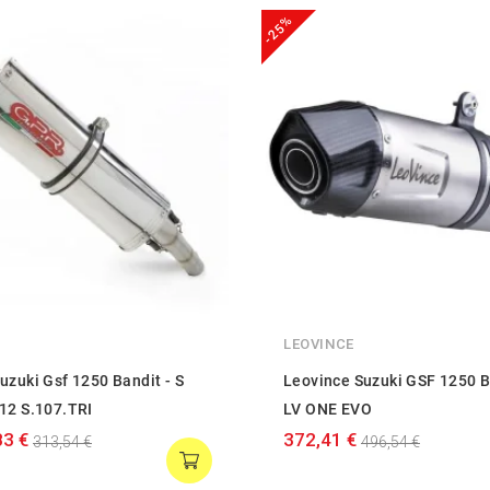
-25%
LEOVINCE
uzuki Gsf 1250 Bandit - S
Leovince Suzuki GSF 1250 B
12 S.107.TRI
LV ONE EVO
83 €
372,41 €
313,54 €
496,54 €