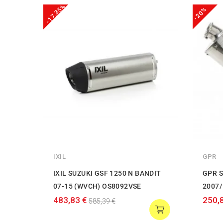
-17,35%
-20%
IXIL
GPR
IXIL SUZUKI GSF 1250 N BANDIT
GPR S
07-15 (WVCH) OS8092VSE
2007/
483,83 €
250,
585,39 €