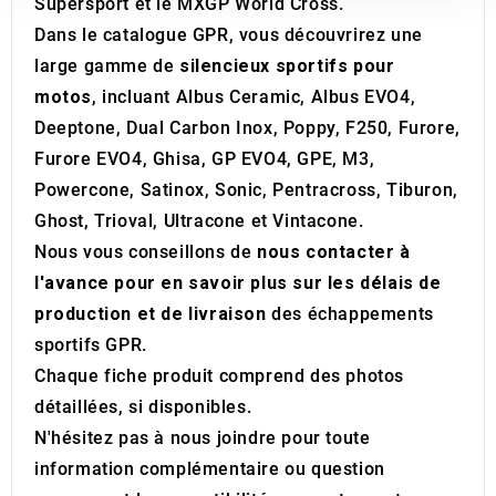
Supersport et le MXGP World Cross.
our social media, advertising and analytics partners who
Dans le catalogue GPR, vous découvrirez une
may combine it with other information that you’ve
large gamme de
silencieux sportifs pour
provided to them or that they’ve collected from your use
of their services.
motos
, incluant Albus Ceramic, Albus EVO4,
Deeptone, Dual Carbon Inox, Poppy, F250, Furore,
Furore EVO4, Ghisa, GP EVO4, GPE, M3,
Powercone, Satinox, Sonic, Pentracross, Tiburon,
Ghost, Trioval, Ultracone et Vintacone.
Nous vous conseillons de
nous contacter à
l'avance pour en savoir plus sur les délais de
production et de livraison
des échappements
sportifs GPR.
Chaque fiche produit comprend des photos
détaillées, si disponibles.
N'hésitez pas à nous joindre pour toute
information complémentaire ou question