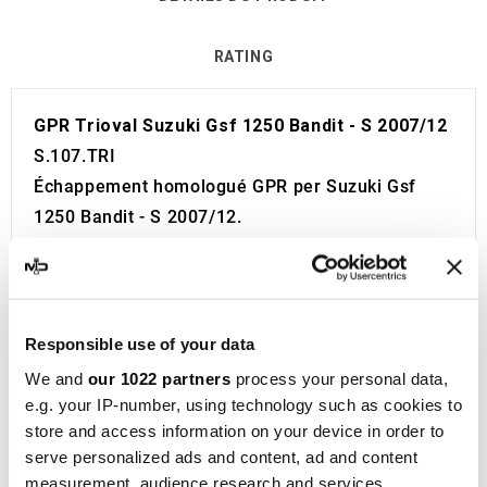
RATING
GPR Trioval Suzuki Gsf 1250 Bandit - S 2007/12
S.107.TRI
Échappement homologué GPR per Suzuki Gsf
1250 Bandit - S 2007/12.
Homologué pour un usage routier et complet
avec certificat à joindre aux documents de la
moto. Code d'approbation visible.
Le catalyseur n'est pas inclus dans le kit.
Responsible use of your data
L'échappement est équipé d'un Db Killer.
We and
our 1022 partners
process your personal data,
Produit développé et fabriqué en Italie.
e.g. your IP-number, using technology such as cookies to
Garantie 2 ans.
store and access information on your device in order to
serve personalized ads and content, ad and content
GPR
, un acteur majeur dans la fabrication de
measurement, audience research and services