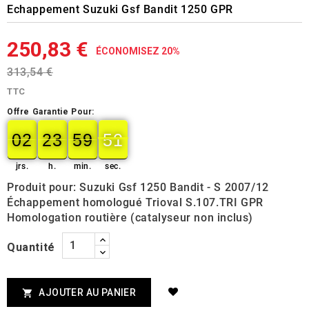
Echappement Suzuki Gsf Bandit 1250 GPR
250,83 €
ÉCONOMISEZ 20%
313,54 €
TTC
Offre Garantie Pour:
02
23
59
49
50
02
00
23
00
59
00
50
jrs.
h.
min.
sec.
Produit pour: Suzuki Gsf 1250 Bandit - S 2007/12
Échappement homologué Trioval S.107.TRI GPR
Homologation routière (catalyseur non inclus)
Quantité
AJOUTER AU PANIER
