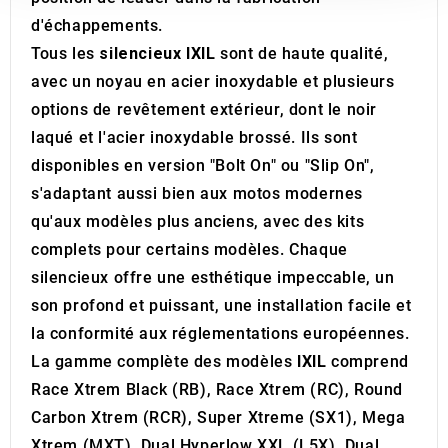
our social media, advertising and analytics partners who
d'échappements.
may combine it with other information that you’ve
Tous les
silencieux IXIL
sont de haute qualité,
provided to them or that they’ve collected from your use
of their services.
avec un noyau en acier inoxydable et plusieurs
options de revêtement extérieur, dont le noir
laqué et l'acier inoxydable brossé. Ils sont
disponibles en version "Bolt On" ou "Slip On",
s'adaptant aussi bien aux motos modernes
qu'aux modèles plus anciens, avec des kits
complets pour certains modèles. Chaque
silencieux offre une esthétique impeccable, un
son profond et puissant, une installation facile et
la conformité aux réglementations européennes.
La gamme complète des modèles
IXIL
comprend
Race Xtrem Black (RB), Race Xtrem (RC), Round
Carbon Xtrem (RCR), Super Xtreme (SX1), Mega
Xtrem (MXT), Dual Hyperlow XXL (L5X), Dual