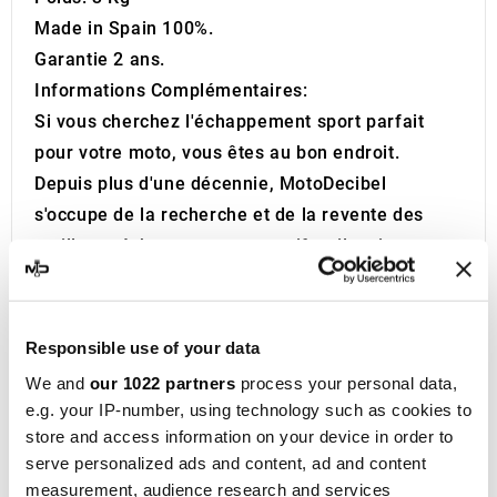
Made in Spain 100%.
Garantie 2 ans.
Informations Complémentaires:
Si vous cherchez l'échappement sport parfait
pour votre moto, vous êtes au bon endroit.
Depuis plus d'une décennie, MotoDecibel
s'occupe de la recherche et de la revente des
meilleurs échappements sportifs, silencieux et
collecteurs pour motos. Si vous avez des
questions ou des doutes concernant le
silencieux, le silencieux ou l'échappement de
Responsible use of your data
votre moto, n'hésitez pas à nous contacter.
We and
our 1022 partners
process your personal data,
IXIL
a été fondée à Barcelone en 1955 et est
e.g. your IP-number, using technology such as cookies to
aujourd'hui une marque consolidée dans le
store and access information on your device in order to
domaine de la compétition moto, présente dans
serve personalized ads and content, ad and content
measurement, audience research and services
plus de 40 distributeurs sur les cinq continents.