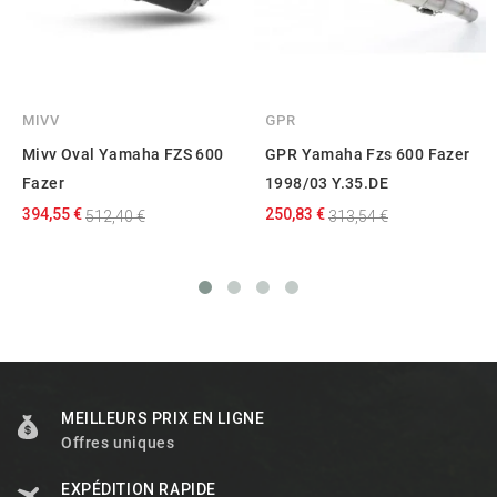
MIVV
GPR
Mivv Oval Yamaha FZS 600
GPR Yamaha Fzs 600 Fazer
Fazer
1998/03 Y.35.DE
394,55 €
250,83 €
512,40 €
313,54 €
MEILLEURS PRIX EN LIGNE
Offres uniques
EXPÉDITION RAPIDE