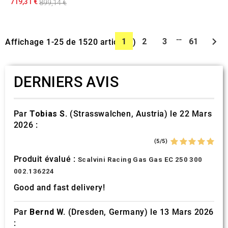
719,31 €
899,14 €
…

1
2
3
61
Affichage 1-25 de 1520 article(s)
DERNIERS AVIS
Par
Tobias S.
(Strasswalchen, Austria) le 22 Mars
2026 :
(5/5)
Produit évalué :
Scalvini Racing Gas Gas EC 250 300
002.136224
Good and fast delivery!
Par
Bernd W.
(Dresden, Germany) le 13 Mars 2026
: