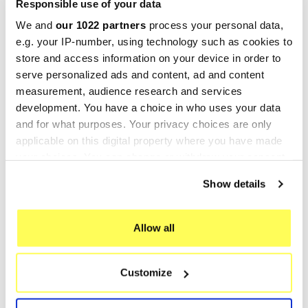
Responsible use of your data
We and
our 1022 partners
process your personal data,
e.g. your IP-number, using technology such as cookies to
store and access information on your device in order to
serve personalized ads and content, ad and content
measurement, audience research and services
development. You have a choice in who uses your data
and for what purposes. Your privacy choices are only
applicable on this digital property where you have made
POLINI
GPR
your choices. You can change or withdraw your consent
Polini YAMAHA ZUMA 125i
GPR Yamaha Kodiak 700
any time from the Cookie Declaration or by clicking on
Show details
the Privacy trigger icon.
190.2003
2016/2023 QUSP.158.1.DE
609,89 €
483,12 €
603,90 €
If you allow, we would also like to:
Allow all
Collect information about your geographical location
-20%
-20%
which can be accurate to within several meters
Customize
Identify your device by actively scanning it for
specific characteristics (fingerprinting)