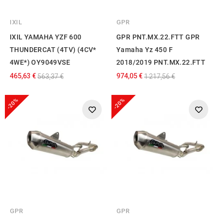
IXIL
GPR
IXIL YAMAHA YZF 600
GPR PNT.MX.22.FTT GPR
THUNDERCAT (4TV) (4CV*
Yamaha Yz 450 F
4WE*) OY9049VSE
2018/2019 PNT.MX.22.FTT
465,63 €
974,05 €
563,37 €
1 217,56 €
-20%
-20%
GPR
GPR