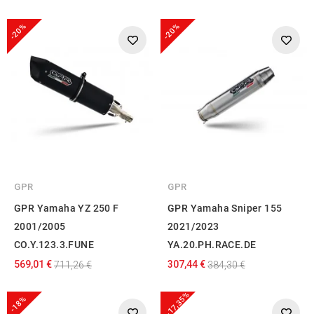
-20%
-20%
GPR
GPR
GPR Yamaha YZ 250 F
GPR Yamaha Sniper 155
2001/2005
2021/2023
CO.Y.123.3.FUNE
YA.20.PH.RACE.DE
569,01 €
307,44 €
711,26 €
384,30 €
-17,35%
-18%