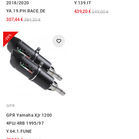
2018/2020
Y.139.IT
YA.19.PH.RACE.DE
439,20 €
549,00 €
307,44 €
384,30 €
-20%
GPR
GPR Yamaha Xjr 1200
4PU/4RB 1995/97
Y.64.1.FUNE