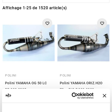
Affichage 1-25 de 1520 article(s)
POLINI
POLINI
Polini YAMAHA OG 50 LC
Polini YAMAHA ORIZ.H2O
RR 200.0295
70cc BIG E 200.0288
477,92 €
492,06 €
-20%