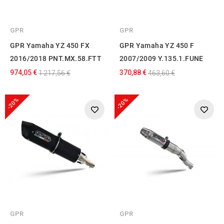
GPR
GPR
GPR Yamaha YZ 450 FX
GPR Yamaha YZ 450 F
2016/2018 PNT.MX.58.FTT
2007/2009 Y.135.1.FUNE
974,05 €
370,88 €
1 217,56 €
463,60 €
-20%
-20%
GPR
GPR