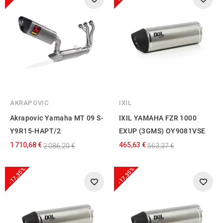
AKRAPOVIC
IXIL
Akrapovic Yamaha MT 09 S-
IXIL YAMAHA FZR 1000
Y9R15-HAPT/2
EXUP (3GMS) OY9081VSE
1 710,68 €
465,63 €
2 086,20 €
563,37 €
-17,35%
-17,35%