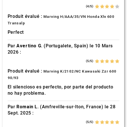
(4/5)
Produit évalué :
Marving H/AAA/35/VN Honda Xlv 600
Transalp
Perfect
Par
Avertino G.
(Portugalete, Spain) le 10 Mars
2026 :
(5/5)
Produit évalué :
Marving K/2102/NC Kawasaki Zzr 600
90/93
El silencioso es perfecto, por parte del producto
no hay problema.
Par
Romain L.
(Amfreville-sur-Iton, France) le 28
Sept. 2025 :
(5/5)