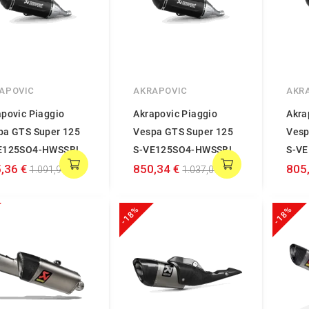
APOVIC
AKRAPOVIC
AKR
apovic Piaggio
Akrapovic Piaggio
Akra
pa GTS Super 125
Vespa GTS Super 125
Vesp
E125SO4-HWSSBL
S-VE125SO4-HWSSBL
S-V
,36 €
850,34 €
805
1.091,90 €
1.037,00 €
-18%
-18%