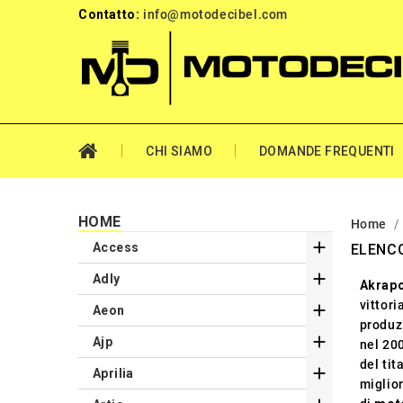
Contatto:
info@motodecibel.com
CHI SIAMO
DOMANDE FREQUENTI
HOME
Home

Access
ELENCO

Adly
Akrapo
vittor

Aeon
produz

Ajp
nel 20
del tit

Aprilia
miglior