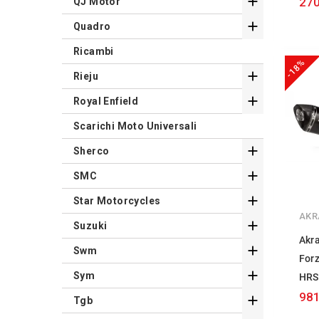

270
QJ Motor

Quadro
Ricambi
-18%

Rieju

Royal Enfield
Scarichi Moto Universali

Sherco

SMC

Star Motorcycles
AKR

Suzuki
Akr

Swm
For

Sym
HRS
981

Tgb