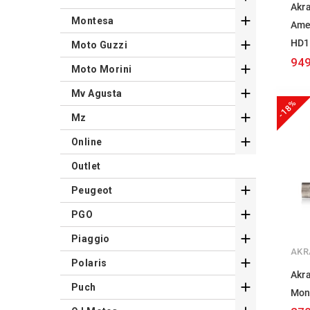
Akr

Montesa
Ame
HD1

Moto Guzzi
949

Moto Morini

Mv Agusta
-18%

Mz

Online
Outlet

Peugeot

PGO

Piaggio
AKR

Polaris
Akra

Puch
Mon