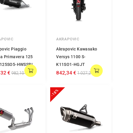
APOVIC
AKRAPOVIC
povic Piaggio
Akrapovic Kawasako
a Primavera 125
Versys 1100 S-
E125SO5-HWSSBL
K11SO1-HGJT
,32 €
842,34 €
982,10 €
1.027,24 €
-18%