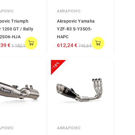
APOVIC
AKRAPOVIC
povic Triumph
Akrapovic Yamaha
r 1200 GT / Rally
YZF-R3 S-Y3SO5-
12SO6-HJA
HAPC
,39 €
612,24 €
1.182,18 €
746,64 €
-18%
APOVIC
AKRAPOVIC