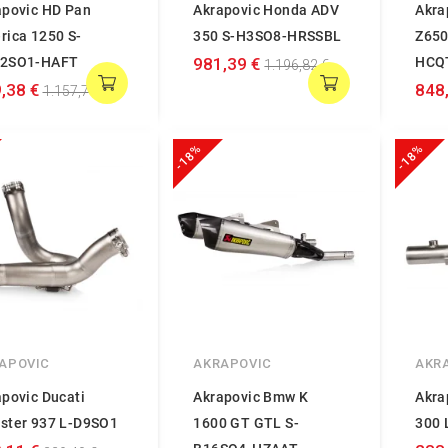
apovic HD Pan
Akrapovic Honda ADV
Akra
rica 1250 S-
350 S-H3SO8-HRSSBL
Z650
2SO1-HAFT
981,39 €
HCQ
1.196,82 €
,38 €
848
1.157,78 €
-18%
-18%
APOVIC
AKRAPOVIC
AKR
povic Ducati
Akrapovic Bmw K
Akra
ster 937 L-D9SO1
1600 GT GTL S-
300 