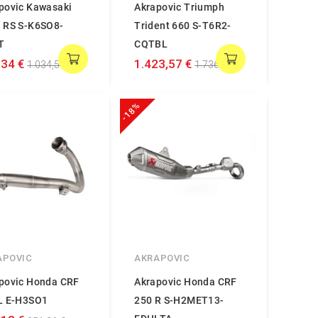
povic Kawasaki
Akrapovic Triumph
 RS S-K6SO8-
Trident 660 S-T6R2-
T
CQTBL
,34 €
1.423,57 €
1.034,56 €
1.736,06 €
-18%
APOVIC
AKRAPOVIC
povic Honda CRF
Akrapovic Honda CRF
L E-H3SO1
250 R S-H2MET13-