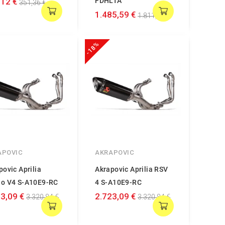
,12 €
FDHLTA
351,36 €
1.485,59 €
1.811,70 €
-18%
APOVIC
AKRAPOVIC
povic Aprilia
Akrapovic Aprilia RSV
o V4 S-A10E9-RC
4 S-A10E9-RC
3,09 €
2.723,09 €
3.320,84 €
3.320,84 €