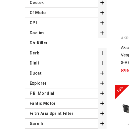

Cectek

Cf Moto

CPI

Daelim
AKR
Db-Killer
Akr

Derbi
Ves

S-V
Dinli
895

Ducati

Explorer
-18%

F.B. Mondial

Fantic Motor

Filtri Aria Sprint Filter

Garelli