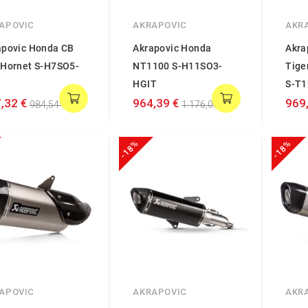
APOVIC
AKRAPOVIC
AKR
apovic Honda CB
Akrapovic Honda
Akra
 Hornet S-H7SO5-
NT1100 S-H11SO3-
Tige
C
HGIT
S-T
,32 €
964,39 €
969
984,54 €
1.176,08 €
-18%
-18%
APOVIC
AKRAPOVIC
AKR