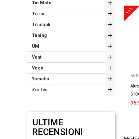

Tm Moto
-18%

Triton

Triumph

Tuning

UM

Vent

Voge
AKR

Yamaha
Akr

Zontes
S10
967
ULTIME
RECENSIONI
Mostra