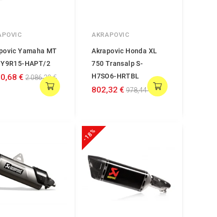
APOVIC
AKRAPOVIC
povic Yamaha MT
Akrapovic Honda XL
-Y9R15-HAPT/2
750 Transalp S-
0,68 €
H7SO6-HRTBL
2.086,20 €
802,32 €
978,44 €
-18%