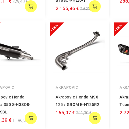
,11 €
B16SO4-HZAAT
288
329,40 €
2.155,86 €
2.629,10 €
-18%
-18%
APOVIC
AKRAPOVIC
AKR
apovic Honda
Akrapovic Honda MSX
Akra
za 350 S-H3SO8-
125 / GROM E-H125R2
Tuon
SBL
165,07 €
2.72
201,30 €
,39 €
1.196,82 €