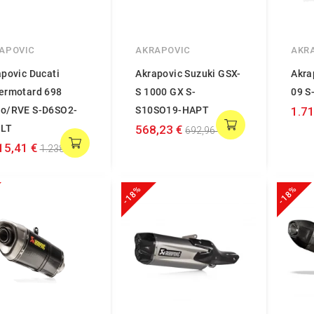
APOVIC
AKRAPOVIC
AKR
povic Ducati
Akrapovic Suzuki GSX-
Akra
ermotard 698
S 1000 GX S-
09 S
o/RVE S-D6SO2-
S10SO19-HAPT
1.71
LT
568,23 €
692,96 €
15,41 €
1.238,30 €
-18%
-18%