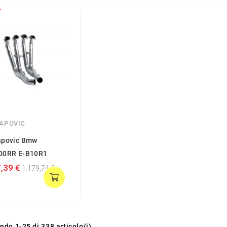
APOVIC
apovic Bmw
00RR E-B10R1
,39 €
1.179,74 €
ndo 1-25 di 338 articolo(i)