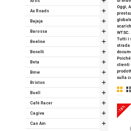

di
moto
Artic
Oggi, 

Ax Roads
prestaz
globale

Bajaja
scaric

Barossa
WTSC.
Tutti i

Beeline
strada 

Benelli
docume
Poiché 

Beta
clienti
prodott

Bmw
sulla c

Brixton

Buell

Cafè Racer
-18%

Cagiva

Can Am