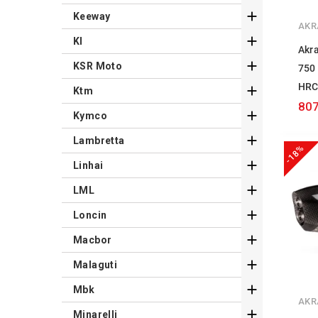

Keeway
AKR

Kl
Akr

KSR Moto
750
HR

Ktm
807

Kymco

Lambretta
-18%

Linhai

LML

Loncin

Macbor

Malaguti

Mbk
AKR

Minarelli