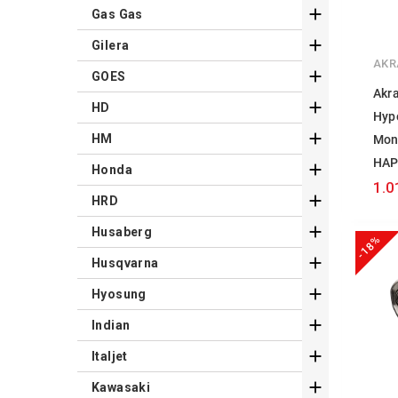

Gas Gas

Gilera
AKR

GOES
Akra

HD
Hyp

HM
Mon
HAP

Honda
1.0

HRD

Husaberg
-18%

Husqvarna

Hyosung

Indian

Italjet

Kawasaki