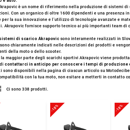
 e auto
.
Akrapovic è un nome di riferimento nella produzione di sistemi di
ioni. Con un organico di oltre 1600 dipendenti e una presenza in p
 per la sua innovazione e l’utilizzo di tecnologie avanzate e mate
hi. Akrapovic fornisce supporto tecnico ai più importanti team d
sistemi di scarico Akrapovic
sono interamente realizzati in Slove
sono chiaramente indicati nelle descrizioni dei prodotti e vengon
nti della moto o dello scooter.
la maggior parte degli scarichi sportivi Akrapovic viene prodott
 di
contattarci in anticipo per conoscere i tempi di produzione
i sono disponibili nella pagina di ciascun articolo su Motodecib
ompatibilità con la tua moto, non esitare a metterti in contatto c
Ci sono 338 prodotti.
-18%
-18%