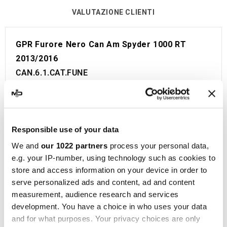
VALUTAZIONE CLIENTI
GPR Furore Nero Can Am Spyder 1000 RT
2013/2016
CAN.6.1.CAT.FUNE
Linea omologata GPR per Can Am Spyder 1000
RT 2013/2016.
Viene fornito con tutto il necessario per essere
installato sulla moto senza bisogno di modifiche.
Responsible use of your data
Omologazione Europea e Svizzera (CEE).
We and
our 1022 partners
process your personal data,
Il catalizzatore è incluso.
e.g. your IP-number, using technology such as cookies to
store and access information on your device in order to
Made in Italy 100%.
serve personalized ads and content, ad and content
Garanzia 2 anni.
measurement, audience research and services
GPR
è un punto di riferimento nella produzione di
development. You have a choice in who uses your data
silenziatori e collettori per moto, situata a Cerro
and for what purposes. Your privacy choices are only