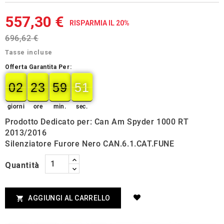
557,30 €
RISPARMIA IL 20%
696,62 €
Tasse incluse
Offerta Garantita Per:
02
23
59
50
02
00
23
00
59
00
50
51
giorni
ore
min.
sec.
Prodotto Dedicato per: Can Am Spyder 1000 RT
2013/2016
Silenziatore Furore Nero CAN.6.1.CAT.FUNE
Quantità
AGGIUNGI AL CARRELLO
