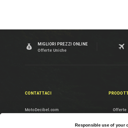
MIGLIORI PREZZI ONLINE
Offerte Uniche
CONTATTACI
PRODOTT
MotoDecibel.com
Offerte
MOTODECIBEL DI GEREMIA
Nuovi p
Responsible use of your 
FABRIZIO
Più ven