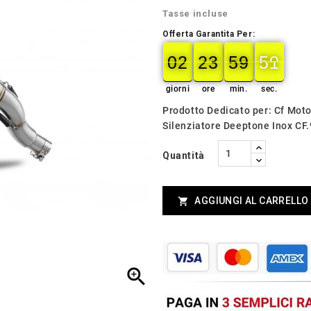
Tasse incluse
Offerta Garantita Per:
02
23
59
49
02
00
23
00
59
00
49
50
giorni
ore
min.
sec.
Prodotto Dedicato per: Cf Mot
Silenziatore Deeptone Inox CF
Quantità
AGGIUNGI AL CARRELLO

