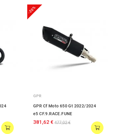
-20%
-20%
GPR
GPR
024
GPR Cf Moto 650 Gt 2022/2024
GPR 
e5 CF.9.RACE.FUNE
e5 C
381,62 €
391,
477,02 €