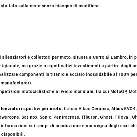
installato sulla moto senza bisogno di modifiche.
silenziatori e collettori per moto, situata a Cerro al Lambro, in pr
tigianale, ma grazie a significativi investimenti a partire dagli a
ealizzare componenti in titanio e acciaio inossidabile al 100% per
 manufacturer).
mpetizioni motociclistiche a livello mondiale, tra cui MotoGP, M
ilenziatori sportivi per moto
, tra cui Albus Ceramic, Albus EVO4
wercone, Satinox, Sonic, Pentracross, Tiburon, Ghost, Trioval, U
i informazioni sui
tempi di produzione e consegna
degli scarichi
 disponibili.