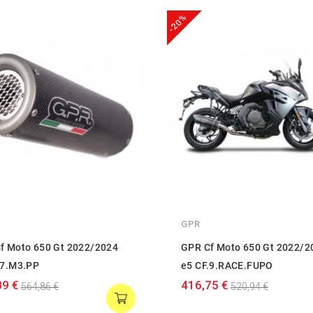
-20%
GPR
f Moto 650 Gt 2022/2024
GPR Cf Moto 650 Gt 2022/2
.7.M3.PP
e5 CF.9.RACE.FUPO
89 €
416,75 €
564,86 €
520,94 €