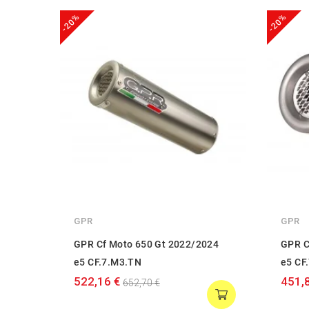
-20%
-20%
GPR
GPR
GPR Cf Moto 650 Gt 2022/2024
GPR C
e5 CF.7.M3.TN
e5 CF
522,16 €
451,
652,70 €