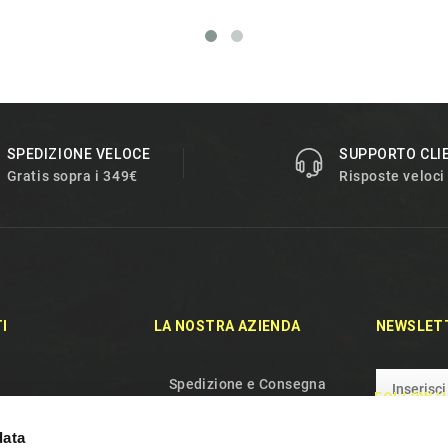
SPEDIZIONE VELOCE
SUPPORTO CLI
Gratis sopra i 349€
Risposte veloci
I
LA NOSTRA AZIENDA
NEWSLET
Spedizione e Consegna
FOLLOW U
rodotti
Politica sulla riservatezza
data
duti
Termini e condizioni d'uso