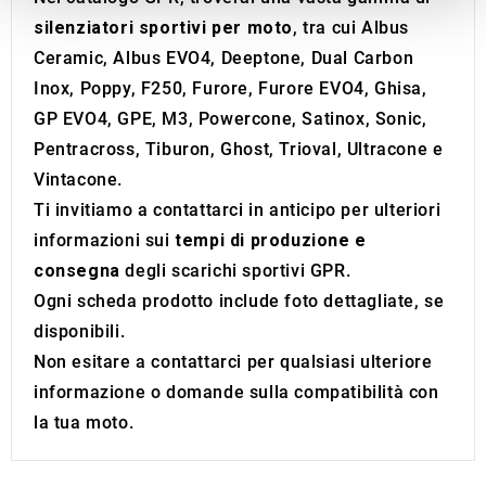
We also share information about your use of our site with
silenziatori sportivi per moto
, tra cui Albus
our social media, advertising and analytics partners who
Ceramic, Albus EVO4, Deeptone, Dual Carbon
may combine it with other information that you’ve
Inox, Poppy, F250, Furore, Furore EVO4, Ghisa,
provided to them or that they’ve collected from your use
GP EVO4, GPE, M3, Powercone, Satinox, Sonic,
of their services.
Pentracross, Tiburon, Ghost, Trioval, Ultracone e
Vintacone.
Ti invitiamo a contattarci in anticipo per ulteriori
informazioni sui
tempi di produzione e
consegna
degli scarichi sportivi GPR.
Ogni scheda prodotto include foto dettagliate, se
disponibili.
Non esitare a contattarci per qualsiasi ulteriore
informazione o domande sulla compatibilità con
la tua moto.