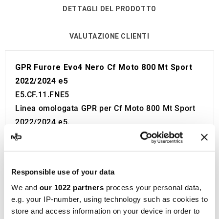
DETTAGLI DEL PRODOTTO
VALUTAZIONE CLIENTI
GPR Furore Evo4 Nero Cf Moto 800 Mt Sport
2022/2024 e5
E5.CF.11.FNE5
Linea omologata GPR per Cf Moto 800 Mt Sport
2022/2024 e5.
Viene fornito con tutto il necessario per essere
installato sulla moto senza bisogno di modifiche.
Omologazione Europea e Svizzera (CEE).
Responsible use of your data
Il catalizzatore non è incluso.
We and
our 1022 partners
process your personal data,
Made in Italy 100%.
e.g. your IP-number, using technology such as cookies to
Garanzia 2 anni.
store and access information on your device in order to
GPR
è un punto di riferimento nella produzione di