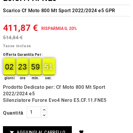
Scarico Cf Moto 800 Mt Sport 2022/2024 e5 GPR
411,87 €
RISPARMIA IL 20%
514,84 €
Tasse incluse
Offerta Garantita Per:
02
23
59
50
02
00
23
00
59
00
51
50
giorni
ore
min.
sec.
Prodotto Dedicato per: Cf Moto 800 Mt Sport
2022/2024 e5
Silenziatore Furore Evo4 Nero E5.CF.11.FNE5
Quantità
AGGIUNGI AL CARRELLO
