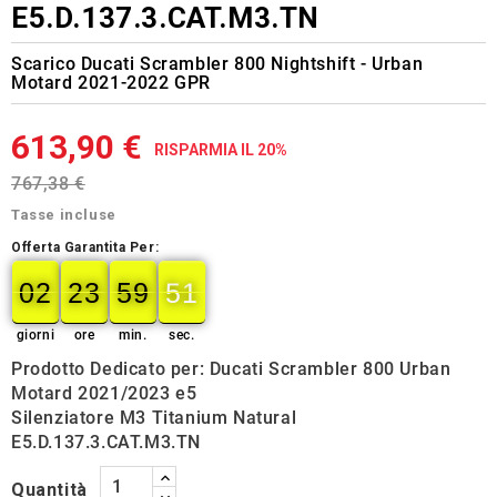
E5.D.137.3.CAT.M3.TN
Scarico Ducati Scrambler 800 Nightshift - Urban
Motard 2021-2022 GPR
613,90 €
RISPARMIA IL 20%
767,38 €
Tasse incluse
Offerta Garantita Per:
02
23
59
50
49
02
00
23
00
59
00
50
giorni
ore
min.
sec.
Prodotto Dedicato per: Ducati Scrambler 800 Urban
Motard 2021/2023 e5
Silenziatore M3 Titanium Natural
E5.D.137.3.CAT.M3.TN
Quantità