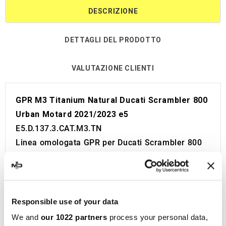
DESCRIZIONE
DETTAGLI DEL PRODOTTO
VALUTAZIONE CLIENTI
GPR M3 Titanium Natural Ducati Scrambler 800
Urban Motard 2021/2023 e5
E5.D.137.3.CAT.M3.TN
Linea omologata GPR per Ducati Scrambler 800
Urban Motard 2021/2023 e5.
Viene fornito con tutto il necessario per essere
installato sulla moto senza bisogno di modifiche.
Omologazione Europea e Svizzera (CEE).
Responsible use of your data
Il catalizzatore è incluso.
We and
our 1022 partners
process your personal data,