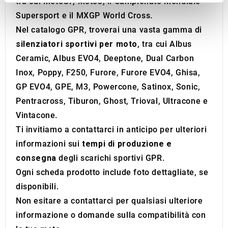
tra cui MotoGP, Moto3, il Campionato Mondiale
We use cookies to personalise content and ads, to
Supersport e il MXGP World Cross.
provide social media features and to analyse our traffic.
Nel catalogo GPR, troverai una vasta gamma di
We also share information about your use of our site with
silenziatori sportivi per moto
, tra cui Albus
our social media, advertising and analytics partners who
Ceramic, Albus EVO4, Deeptone, Dual Carbon
may combine it with other information that you’ve
Inox, Poppy, F250, Furore, Furore EVO4, Ghisa,
provided to them or that they’ve collected from your use
of their services.
GP EVO4, GPE, M3, Powercone, Satinox, Sonic,
Pentracross, Tiburon, Ghost, Trioval, Ultracone e
Vintacone.
Ti invitiamo a contattarci in anticipo per ulteriori
informazioni sui
tempi di produzione e
consegna
degli scarichi sportivi GPR.
Ogni scheda prodotto include foto dettagliate, se
disponibili.
Non esitare a contattarci per qualsiasi ulteriore
informazione o domande sulla compatibilità con