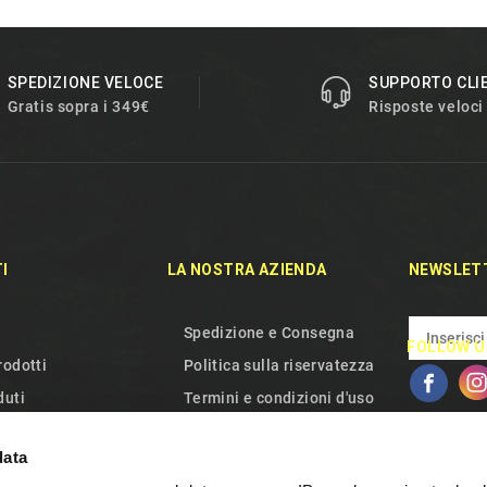
SPEDIZIONE VELOCE
SUPPORTO CLI
Gratis sopra i 349€
Risposte veloci
I
LA NOSTRA AZIENDA
NEWSLET
Spedizione e Consegna
FOLLOW U
rodotti
Politica sulla riservatezza
duti
Termini e condizioni d'uso
aci
Chi siamo
data
el sito
Gestione dei Cookie