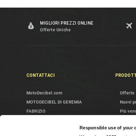
MIGLIORI PREZZI ONLINE
Offerte Uniche
CONTATTACI
PRODOTT
MotoDecibel.com
Offerte
MOTODECIBEL DI GEREMIA
Nuovi p
FABRIZIO
Più ven
IT13115440011
Contatt
Responsible use of your 
10090 Sangano
Mappa d