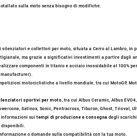
installato sulla moto senza bisogno di modifiche.
silenziatori e collettori per moto, situata a Cerro al Lambro, in pr
tigianale, ma grazie a significativi investimenti a partire dagli a
ealizzare componenti in titanio e acciaio inossidabile al 100% per
 manufacturer).
mpetizioni motociclistiche a livello mondiale, tra cui MotoGP, M
ilenziatori sportivi per moto
, tra cui Albus Ceramic, Albus EVO4
wercone, Satinox, Sonic, Pentracross, Tiburon, Ghost, Trioval, U
i informazioni sui
tempi di produzione e consegna
degli scarichi
 disponibili.
 informazione o domande sulla compatibilità con la tua moto.