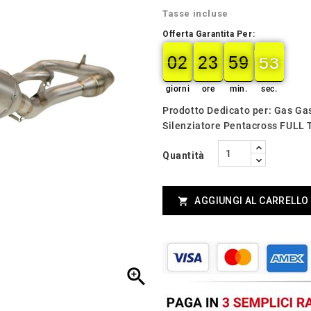
Tasse incluse
Offerta Garantita Per:
02
23
59
51
02
00
23
00
59
00
52
52
giorni
ore
min.
sec.
Prodotto Dedicato per: Gas G
Silenziatore Pentacross FULL
Quantità
AGGIUNGI AL CARRELLO

