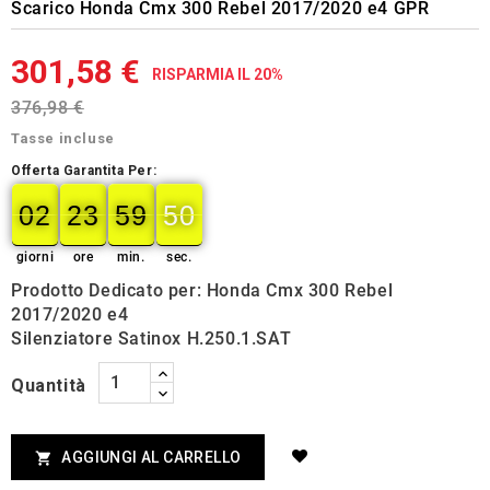
Scarico Honda Cmx 300 Rebel 2017/2020 e4 GPR
301,58 €
RISPARMIA IL 20%
376,98 €
Tasse incluse
Offerta Garantita Per:
02
23
59
49
02
00
23
00
59
00
49
50
giorni
ore
min.
sec.
Prodotto Dedicato per: Honda Cmx 300 Rebel
2017/2020 e4
Silenziatore Satinox H.250.1.SAT
Quantità
AGGIUNGI AL CARRELLO
