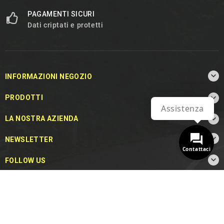
PAGAMENTI SICURI
Dati criptati e protetti

INFORMAZIONI NEGOZIO

PRODOTTI
Assistenza

LA NOSTRA AZIENDA

NEWSLETTER
Contattaci

FOLLOW US
© 2026 - MotoDecibel.com™