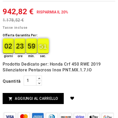
942,82 €
RISPARMIA IL 20%
1.178,52 €
Tasse incluse
Offerta Garantita Per:
02
23
59
50
02
00
23
00
59
00
50
51
giorni
ore
min.
sec.
Prodotto Dedicato per: Honda Crf 450 RWE 2019
Silenziatore Pentacross Inox PNT.MX.1.7.IO
Quantità
AGGIUNGI AL CARRELLO
