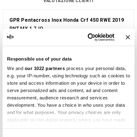
VALUTAZIONE CLIENTI
GPR Pentacross Inox Honda Crf 450 RWE 2019
PNT.MX.1.7.IO
Linea Motocross con Dbkiller FIM GPR per Honda
Crf 450 RWE 2019.
Viene fornito con tutto il necessario per essere
Responsible use of your data
installato sulla moto senza bisogno di modifiche.
We and
our 1022 partners
process your personal data,
Senza Omologazione Europea e Svizzera (CEE).
e.g. your IP-number, using technology such as cookies to
Il catalizzatore non è incluso.
store and access information on your device in order to
Made in Italy 100%.
serve personalized ads and content, ad and content
Garanzia 2 anni.
measurement, audience research and services
development. You have a choice in who uses your data
GPR
è un punto di riferimento nella produzione di
and for what purposes. Your privacy choices are only
silenziatori e collettori per moto, situata a Cerro
applicable on this digital property where you have made
al Lambro, in provincia di Milano, Italia. La storia
your choices. You can change or withdraw your consent
di questa azienda familiare inizia come una tipica
any time from the Cookie Declaration or by clicking on