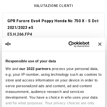
VALUTAZIONE CLIENTI
GPR Furore Evo4 Poppy Honda Nc 750 X - S Dct
2021/2023 e5
E5.H.266.FP4
Linea omologata GPR per Honda Nc 750 X - S Dct
2021/2023 e5.
Viene fornito con tutto il necessario per essere
installato sulla moto senza bisogno di modifiche.
Responsible use of your data
Omologazione Europea e Svizzera (CEE).
We and
our 1022 partners
process your personal data,
Il catalizzatore non è incluso.
e.g. your IP-number, using technology such as cookies to
store and access information on your device in order to
Made in Italy 100%.
serve personalized ads and content, ad and content
Garanzia 2 anni.
measurement, audience research and services
GPR
è un punto di riferimento nella produzione di
development. You have a choice in who uses your data
silenziatori e collettori per moto, situata a Cerro
and for what purposes. Your privacy choices are only