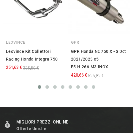
LEOVINCE
GPR
Leovince Kit Collettori
GPR Honda Nc 750 X - S Dct
Racing Honda Integra 750
2021/2023 e5
E5.H.266.M3.INOX
251,63 €
335,50 €
420,66 €
525,82 €
MIGLIORI PREZZI ONLINE
Offerte Uniche