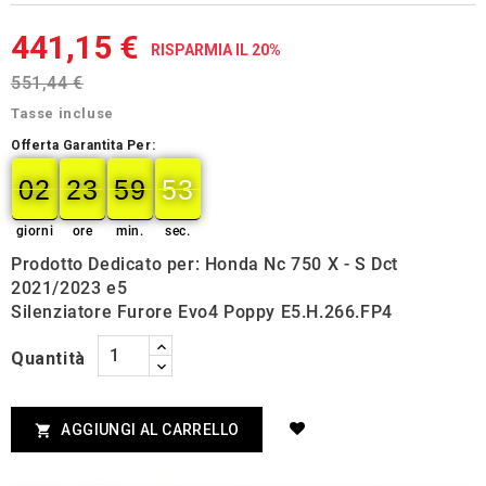
441,15 €
RISPARMIA IL 20%
551,44 €
Tasse incluse
Offerta Garantita Per:
02
23
59
52
02
00
23
00
59
00
53
52
giorni
ore
min.
sec.
Prodotto Dedicato per: Honda Nc 750 X - S Dct
2021/2023 e5
Silenziatore Furore Evo4 Poppy E5.H.266.FP4
Quantità
AGGIUNGI AL CARRELLO
