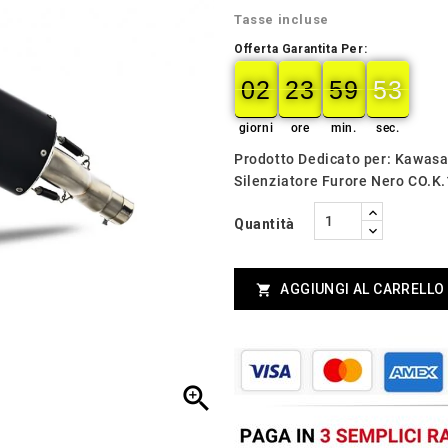
Tasse incluse
Offerta Garantita Per:
02
23
59
52
02
00
23
00
59
00
52
53
giorni
ore
min.
sec.
Prodotto Dedicato per: Kawasa
Silenziatore Furore Nero CO.K
Quantità
AGGIUNGI AL CARRELLO

