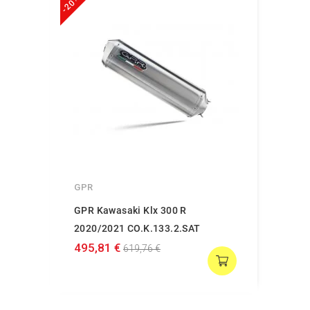
-20%
GPR
GPR Kawasaki Klx 300 R
2020/2021 CO.K.133.2.SAT
495,81 €
619,76 €