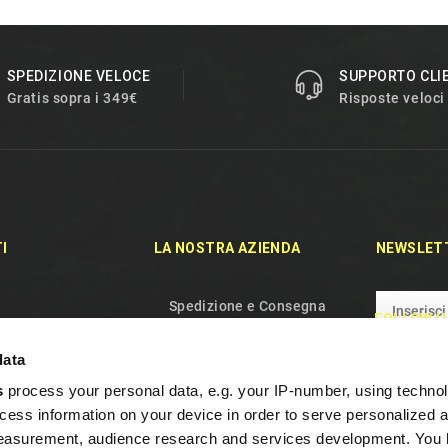
SPEDIZIONE VELOCE
SUPPORTO CLI
Gratis sopra i 349€
Risposte veloci
I
LA NOSTRA AZIENDA
NEWSLET
Spedizione e Consegna
FOLLOW U
rodotti
Politica sulla riservatezza
data
duti
Termini e condizioni d'uso
s
process your personal data, e.g. your IP-number, using techno
aci
Chi siamo
cess information on your device in order to serve personalized 
el sito
Gestione dei Cookie
measurement, audience research and services development. You 