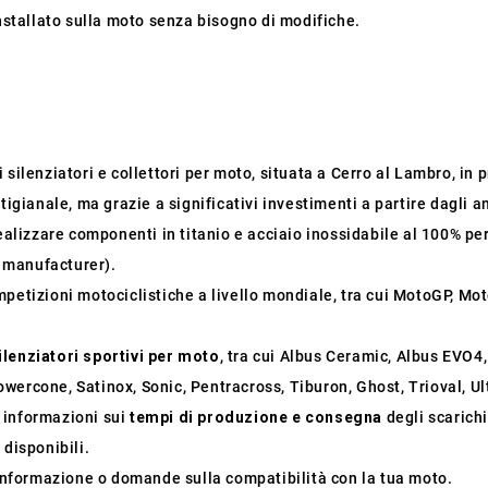
installato sulla moto senza bisogno di modifiche.
silenziatori e collettori per moto, situata a Cerro al Lambro, in pr
tigianale, ma grazie a significativi investimenti a partire dagli a
ealizzare componenti in titanio e acciaio inossidabile al 100% per
 manufacturer).
mpetizioni motociclistiche a livello mondiale, tra cui MotoGP, M
ilenziatori sportivi per moto
, tra cui Albus Ceramic, Albus EVO4
wercone, Satinox, Sonic, Pentracross, Tiburon, Ghost, Trioval, U
i informazioni sui
tempi di produzione e consegna
degli scarichi
 disponibili.
 informazione o domande sulla compatibilità con la tua moto.