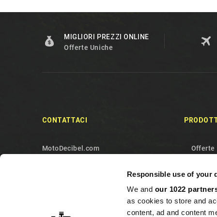
MIGLIORI PREZZI ONLINE
Offerte Uniche
CONTATTACI
PRODOTT
MotoDecibel.com
Offerte
MOTODECIBEL DI GEREMIA
Nuovi p
Responsible use of your 
FABRIZIO
Più ven
We and
our 1022 partner
IT13115440011
Contatt
as cookies to store and ac
10090 Sangano
Mappa d
content, ad and content 