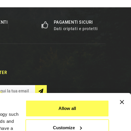
ENTI
PAGAMENTI SICURI
Dati criptati e protetti
TER
S
Allow all
logy such
ads and
Customize
have a