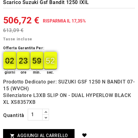
Scarico Suzuki Gsf Bandit 1250 IXIL
506,72 €
RISPARMIA IL 17,35%
613,09 €
Tasse incluse
Offerta Garantita Per:
02
23
59
51
02
00
23
00
59
00
51
52
giorni
ore
min.
sec.
Prodotto Dedicato per: SUZUKI GSF 1250 N BANDIT 07-
15 (WVCH)
Silenziatore L3XB SLIP ON - DUAL HYPERLOW BLACK
XL XS8357XB
Quantità
AGGIUNGI AL CARRELLO
