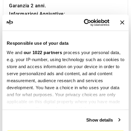
Garanzia 2 anni.
Informazioni Aggiuntive:
Se sei alla ricerca dello scarico sportivo perfetto
per la tua Moto sei nel posto giusto. Da oltre 1
decennio MotoDecibel si occupa della ricerca e
Responsible use of your data
della rivendita dei migliori Scarichi Sportivi,
We and
our 1022 partners
process your personal data,
Silenziatori, Marmitte e Collettori per Moto. Se
e.g. your IP-number, using technology such as cookies to
hai domande o dubbi riguardo la Marmitta, il
store and access information on your device in order to
Silenziatore o lo Scarico della tua Moto non
serve personalized ads and content, ad and content
esitare a contattarci.
measurement, audience research and services
IXIL
nasce a Barcellona nel 1955 ed è ora un
development. You have a choice in who uses your data
and for what purposes. Your privacy choices are only
marchio consolidato nel campo delle corse
applicable on this digital property where you have made
motociclistiche, presente in oltre 40 distributori
your choices. You can change or withdraw your consent
dislocati in cinque continenti. Con oltre
any time from the Cookie Declaration or by clicking on
Show details
cinquant'anni di esperienza, la società progetta
the Privacy trigger icon.
sistemi di scarico e silenziatori
per una vasta