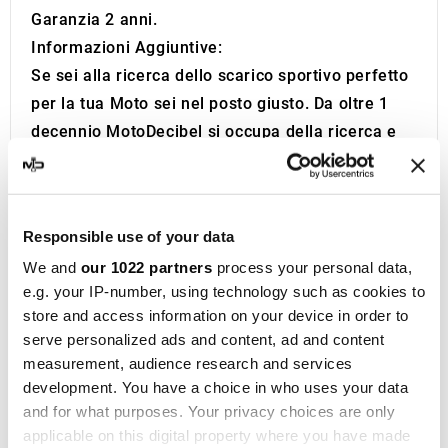
Garanzia 2 anni.
Informazioni Aggiuntive:
Se sei alla ricerca dello scarico sportivo perfetto
per la tua Moto sei nel posto giusto. Da oltre 1
decennio MotoDecibel si occupa della ricerca e
della rivendita dei migliori Scarichi Sportivi,
Silenziatori, Marmitte e Collettori per Moto. Se
hai domande o dubbi riguardo la Marmitta, il
Responsible use of your data
Silenziatore o lo Scarico della tua Moto non
We and
our 1022 partners
process your personal data,
esitare a contattarci.
e.g. your IP-number, using technology such as cookies to
IXIL
nasce a Barcellona nel 1955 ed è ora un
store and access information on your device in order to
marchio consolidato nel campo delle corse
serve personalized ads and content, ad and content
motociclistiche, presente in oltre 40 distributori
measurement, audience research and services
dislocati in cinque continenti. Con oltre
development. You have a choice in who uses your data
cinquant'anni di esperienza, la società progetta
and for what purposes. Your privacy choices are only
applicable on this digital property where you have made
sistemi di scarico e silenziatori
per una vasta