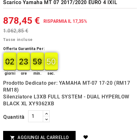
Scarico Yamaha MT 07 2017/2020 EURO 4 IXIL
878,45 €
RISPARMIA IL 17,35%
1.062,85 €
Tasse incluse
Offerta Garantita Per:
02
23
59
49
02
00
23
00
59
00
50
50
giorni
ore
min.
sec.
Prodotto Dedicato per: YAMAHA MT-07 17-20 (RM17
RM18)
Silenziatore L3XB FULL SYSTEM - DUAL HYPERLOW
BLACK XL XY9362XB
Quantità
AGGIUNGI AL CARRELLO
