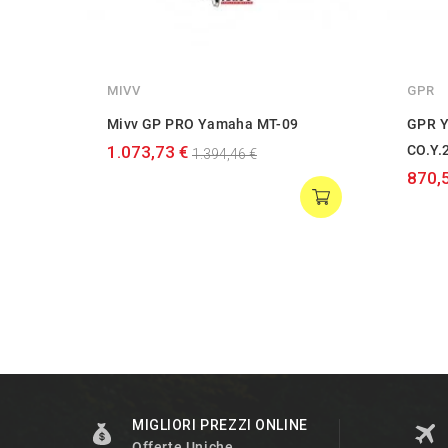
MIVV
GPR
Mivv GP PRO Yamaha MT-09
GPR Y
1.073,73 €
CO.Y.
1.394,46 €
870,
MIGLIORI PREZZI ONLINE
Offerte Uniche