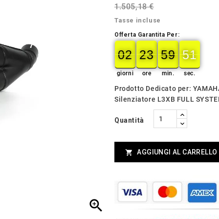
1.505,18 €
Tasse incluse
Offerta Garantita Per:
02
23
59
49
02
00
23
00
59
00
50
49
giorni
ore
min.
sec.
Prodotto Dedicato per: YAMA
Silenziatore L3XB FULL SYS
Quantità
AGGIUNGI AL CARRELLO

