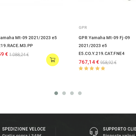
GPR
amaha Mt-09 2021/2023 e5
GPR Yamaha Mt-09 Fj-09
219.RACE.M3.PP
2021/2023 e5
59 €
E5.CO.Y.219.CAT.FNE4
1.088,24 €
767,14 €
958,92 €
SPEDIZIONE VELOCE
SUPPORTO CLI
Gratis sopra i 349€
Risposte veloci