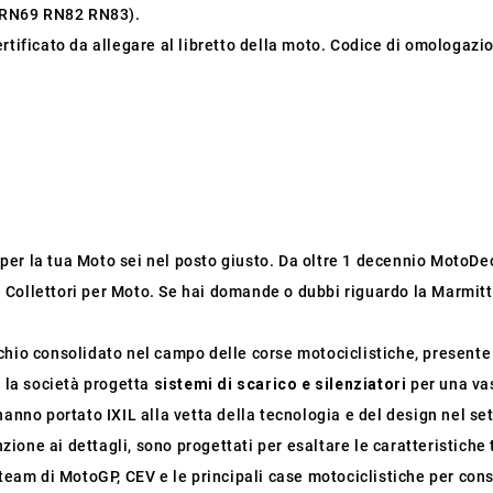
(RN69 RN82 RN83).
rtificato da allegare al libretto della moto. Codice di omologazio
o per la tua Moto sei nel posto giusto. Da oltre 1 decennio MotoDec
 e Collettori per Moto. Se hai domande o dubbi riguardo la Marmitta
io consolidato nel campo delle corse motociclistiche, presente in
, la società progetta
sistemi di scarico e silenziatori
per una va
hanno portato IXIL alla vetta della tecnologia e del design nel se
nzione ai dettagli, sono progettati per esaltare le caratteristiche 
team di MotoGP, CEV e le principali case motociclistiche per conso