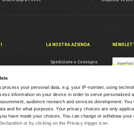
I
LA NOSTRA AZIENDA
NEWSLET
Spedizione e Consegna
FOLLOW U
rodotti
Politica sulla riservatezza
data
duti
Termini e condizioni d'uso
s
process your personal data, e.g. your IP-number, using techno
aci
Chi siamo
cess information on your device in order to serve personalized 
el sito
Gestione dei Cookie
measurement, audience research and services development. You 
Garanzia e Recesso
ta and for what purposes. Your privacy choices are only applica
re you have made your choices. You can change or withdraw your
Domande Frequenti
claration or by clicking on the Privacy trigger icon.
Programma Fedeltà
Contattaci