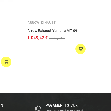
ARROW EXHAUST
MIVV
Arrow Exhaust Yamaha MT 09
Mivv
1.049,42 €
925,
1.279,78 €
ENTI
PAGAMENTI SICURI
Dati criptati e protetti