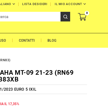


LISTA DESIDERI
IL MIO ACCOUNT
ALIANO
0
'USO
CONTATTI
BLOG
 RN83)
MAHA MT-09 21-23 (RN69
9383XB
1/2023 EURO 5 IXIL
A IL 17,35%