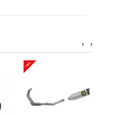
-18%
-23%