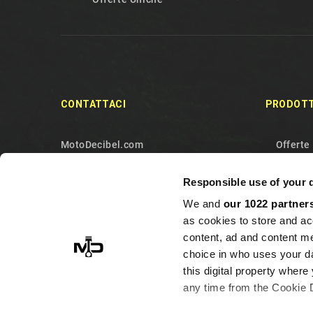
CONTATTACI
PRODOTT
MotoDecibel.com
Offerte
MOTODECIBEL DI GEREMIA
Nuovi p
Responsible use of your 
FABRIZIO
Più ven
We and
our 1022 partner
IT13115440011
Contatt
as cookies to store and ac
10090 Sangano
Mappa d
content, ad and content 
Torino
choice in who uses your da
this digital property whe
Italy
any time from the Cookie De
+393513946375 (Whatsapp)
info@motodecibel.com