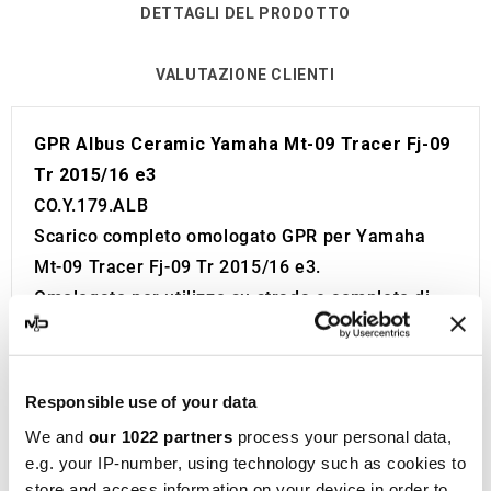
DETTAGLI DEL PRODOTTO
VALUTAZIONE CLIENTI
GPR Albus Ceramic Yamaha Mt-09 Tracer Fj-09
Tr 2015/16 e3
CO.Y.179.ALB
Scarico completo omologato GPR per Yamaha
Mt-09 Tracer Fj-09 Tr 2015/16 e3.
Omologato per utilizzo su strada e completo di
certificato da allegare al libretto della moto.
Codice di omologazione visibile.
Il catalizzatore non è incluso nel kit.
Responsible use of your data
Db Killer.
We and
our 1022 partners
process your personal data,
Prodotto sviluppato e costruito in Italia.
e.g. your IP-number, using technology such as cookies to
Garanzia 2 anni.
store and access information on your device in order to