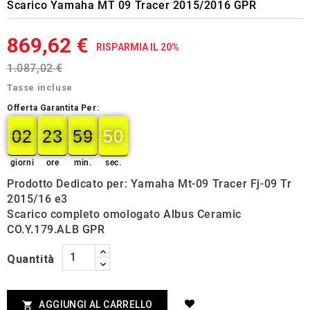
Scarico Yamaha MT 09 Tracer 2015/2016 GPR
869,62 €
RISPARMIA IL 20%
1.087,02 €
Tasse incluse
Offerta Garantita Per:
02
23
59
49
02
00
23
00
59
00
50
49
giorni
ore
min.
sec.
Prodotto Dedicato per: Yamaha Mt-09 Tracer Fj-09 Tr
2015/16 e3
Scarico completo omologato Albus Ceramic
CO.Y.179.ALB GPR
Quantità
AGGIUNGI AL CARRELLO
