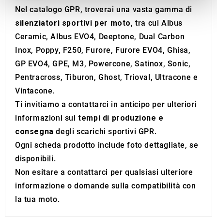
provide social media features and to analyse our traffic.
Nel catalogo GPR, troverai una vasta gamma di
We also share information about your use of our site with
silenziatori sportivi per moto
, tra cui Albus
our social media, advertising and analytics partners who
Ceramic, Albus EVO4, Deeptone, Dual Carbon
may combine it with other information that you’ve
Inox, Poppy, F250, Furore, Furore EVO4, Ghisa,
provided to them or that they’ve collected from your use
GP EVO4, GPE, M3, Powercone, Satinox, Sonic,
of their services.
Pentracross, Tiburon, Ghost, Trioval, Ultracone e
Vintacone.
Ti invitiamo a contattarci in anticipo per ulteriori
informazioni sui
tempi di produzione e
consegna
degli scarichi sportivi GPR.
Ogni scheda prodotto include foto dettagliate, se
disponibili.
Non esitare a contattarci per qualsiasi ulteriore
informazione o domande sulla compatibilità con
la tua moto.