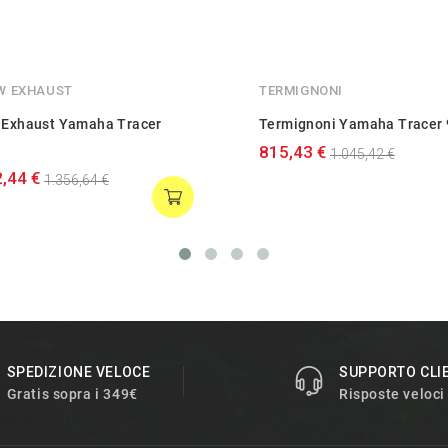
W EXHAUST
TERMIGNONI
 Exhaust Yamaha Tracer
Termignoni Yamaha Tracer
815,43 €
1.045,42 €
,44 €
1.356,64 €
SPEDIZIONE VELOCE
SUPPORTO CLI
Gratis sopra i 349€
Risposte veloci