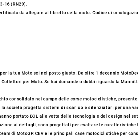
3-16 (RN29).
rtificato da allegare al libretto della moto. Codice di omologazio
o per la tua Moto sei nel posto giusto. Da oltre 1 decennio MotoDec
 e Collettori per Moto. Se hai domande o dubbi riguardo la Marmitta
io consolidato nel campo delle corse motociclistiche, presente in
, la società progetta
sistemi di scarico e silenziatori
per una va
hanno portato IXIL alla vetta della tecnologia e del design nel se
nzione ai dettagli, sono progettati per esaltare le caratteristiche 
team di MotoGP, CEV e le principali case motociclistiche per conso