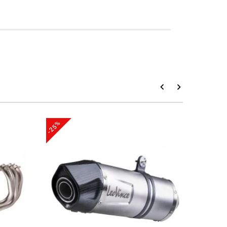
-25%
-18%