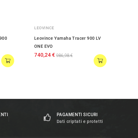
LEOVINCE
ARRO
 900
Leovince Yamaha Tracer 900 LV
Arro
ONE EVO
900
740,24 €
974,
986,98 €
ENTI
PAGAMENTI SICURI
Dati criptati e protetti