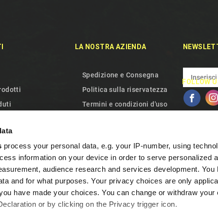
I
LA NOSTRA AZIENDA
NEWSLET
Spedizione e Consegna
FOLLOW U
rodotti
Politica sulla riservatezza
duti
Termini e condizioni d'uso
aci
Chi siamo
data
el sito
Gestione dei Cookie
s
process your personal data, e.g. your IP-number, using techno
Garanzia e Recesso
cess information on your device in order to serve personalized 
Domande Frequenti
measurement, audience research and services development. You 
Programma Fedeltà
ta and for what purposes. Your privacy choices are only applica
Contattaci
re you have made your choices. You can change or withdraw your
claration or by clicking on the Privacy trigger icon.