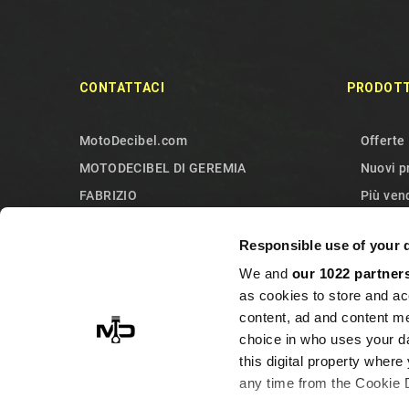
CONTATTACI
PRODOTT
MotoDecibel.com
Offerte
MOTODECIBEL DI GEREMIA
Nuovi p
FABRIZIO
Più ven
IT13115440011
Contatt
Responsible use of your 
10090 Sangano
Mappa d
We and
our 1022 partner
Torino
as cookies to store and ac
Italy
content, ad and content 
+393513946375 (Whatsapp)
choice in who uses your da
info@motodecibel.com
this digital property whe
any time from the Cookie De