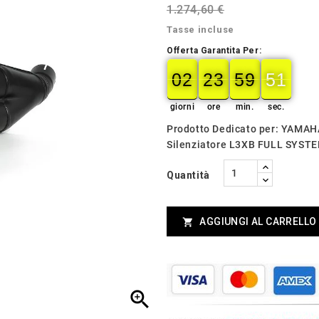
1.274,60 €
Tasse incluse
Offerta Garantita Per:
02
23
59
49
02
00
23
00
59
00
50
49
giorni
ore
min.
sec.
Prodotto Dedicato per: YAMA
Silenziatore L3XB FULL SYS
Quantità
AGGIUNGI AL CARRELLO

