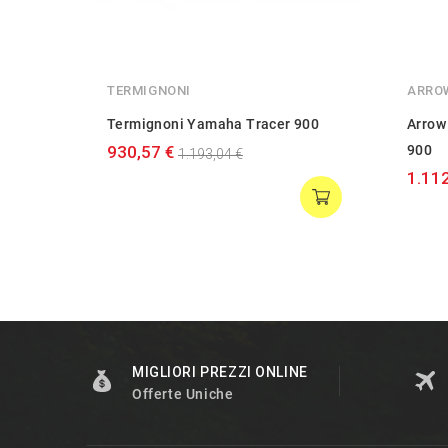
TERMIGNONI
ARRO
Termignoni Yamaha Tracer 900
Arrow
930,57 €
900
1.193,04 €
1.112
MIGLIORI PREZZI ONLINE
Offerte Uniche