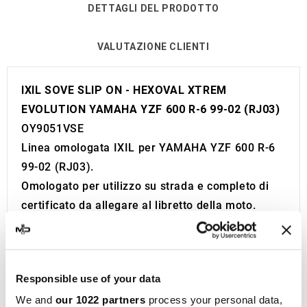
DETTAGLI DEL PRODOTTO
VALUTAZIONE CLIENTI
IXIL SOVE SLIP ON - HEXOVAL XTREM
EVOLUTION YAMAHA YZF 600 R-6 99-02 (RJ03)
OY9051VSE
Linea omologata IXIL per YAMAHA YZF 600 R-6
99-02 (RJ03).
Omologato per utilizzo su strada e completo di
certificato da allegare al libretto della moto.
Codice di omologazione visibile.
Forma: Hexoval 130x100 mm.
Lunghezza: 423 mm
Responsible use of your data
Peso: 3 Kg
We and
our 1022 partners
process your personal data,
Made in Spain 100%.