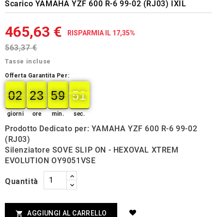
Scarico YAMAHA YZF 600 R-6 99-02 (RJ03) IXIL
465,63 €
RISPARMIA IL 17,35%
563,37 €
Tasse incluse
Offerta Garantita Per:
02
23
59
50
02
00
23
00
59
00
50
51
giorni
ore
min.
sec.
Prodotto Dedicato per: YAMAHA YZF 600 R-6 99-02
(RJ03)
Silenziatore SOVE SLIP ON - HEXOVAL XTREM
EVOLUTION OY9051VSE
Quantità
AGGIUNGI AL CARRELLO
