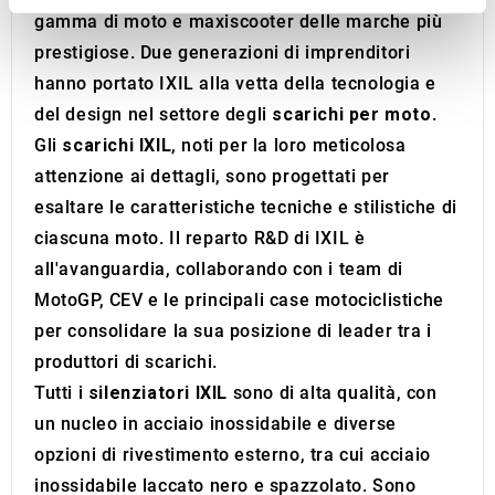
gamma di moto e maxiscooter delle marche più
We use cookies to personalise content and ads, to
prestigiose. Due generazioni di imprenditori
provide social media features and to analyse our traffic.
hanno portato IXIL alla vetta della tecnologia e
We also share information about your use of our site with
our social media, advertising and analytics partners who
del design nel settore degli
scarichi per moto
.
may combine it with other information that you’ve
Gli
scarichi IXIL
, noti per la loro meticolosa
provided to them or that they’ve collected from your use
attenzione ai dettagli, sono progettati per
of their services.
esaltare le caratteristiche tecniche e stilistiche di
ciascuna moto. Il reparto R&D di IXIL è
all'avanguardia, collaborando con i team di
MotoGP, CEV e le principali case motociclistiche
per consolidare la sua posizione di leader tra i
produttori di scarichi.
Tutti i
silenziatori IXIL
sono di alta qualità, con
un nucleo in acciaio inossidabile e diverse
opzioni di rivestimento esterno, tra cui acciaio
inossidabile laccato nero e spazzolato. Sono