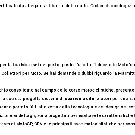
rtificato da allegare al libretto della moto. Codice di omologazio
o per la tua Moto sei nel posto giusto. Da oltre 1 decennio MotoDec
 e Collettori per Moto. Se hai domande o dubbi riguardo la Marmitta
io consolidato nel campo delle corse motociclistiche, presente in
, la società progetta
sistemi di scarico e silenziatori
per una va
hanno portato IXIL alla vetta della tecnologia e del design nel se
nzione ai dettagli, sono progettati per esaltare le caratteristiche 
team di MotoGP, CEV e le principali case motociclistiche per conso