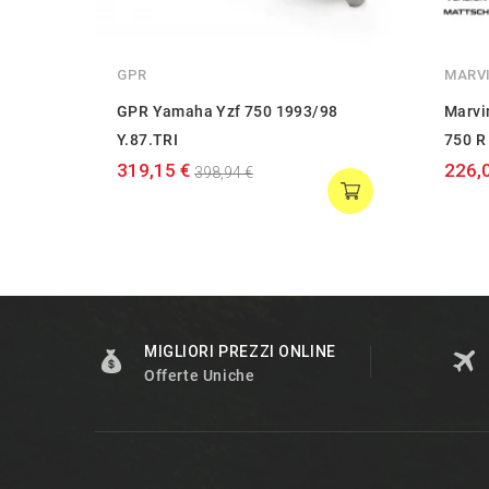
GPR
MARV
GPR Yamaha Yzf 750 1993/98
Marvi
Y.87.TRI
750 R
319,15 €
226,
398,94 €
MIGLIORI PREZZI ONLINE
Offerte Uniche