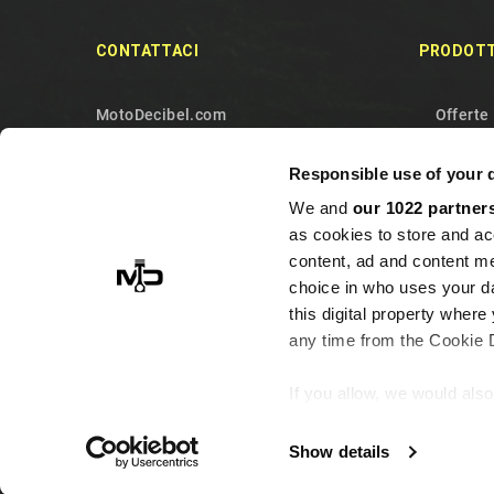
CONTATTACI
PRODOTT
MotoDecibel.com
Offerte
MOTODECIBEL DI GEREMIA
Nuovi p
Responsible use of your 
FABRIZIO
Più ven
We and
our 1022 partner
IT13115440011
Contatt
as cookies to store and ac
10090 Sangano
Mappa d
content, ad and content 
Torino
choice in who uses your da
this digital property whe
Italy
any time from the Cookie De
+393513946375 (Whatsapp)
info@motodecibel.com
If you allow, we would also 
Collect information ab
meters
Show details
Identify your device by