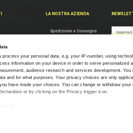
I
LA NOSTRA AZIENDA
NEWSLET
Spedizione e Consegna
FOLLOW U
rodotti
Politica sulla riservatezza
data
duti
Termini e condizioni d'uso
s
process your personal data, e.g. your IP-number, using techno
aci
Chi siamo
cess information on your device in order to serve personalized 
el sito
Gestione dei Cookie
measurement, audience research and services development. You 
Garanzia e Recesso
ta and for what purposes. Your privacy choices are only applica
re you have made your choices. You can change or withdraw your
Domande Frequenti
claration or by clicking on the Privacy trigger icon.
Programma Fedeltà
Contattaci
like to:
out your geographical location which can be accurate to within s
 actively scanning it for specific characteristics (fingerprinting)