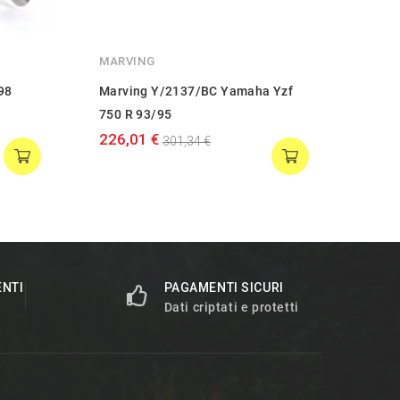
MARVING
98
Marving Y/2137/BC Yamaha Yzf
750 R 93/95
226,01 €
301,34 €
ENTI
PAGAMENTI SICURI
Dati criptati e protetti