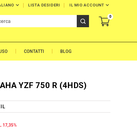


LISTA DESIDERI
IL MIO ACCOUNT
ALIANO
0
'USO
CONTATTI
BLOG
MAHA YZF 750 R (4HDS)
XIL
L 17,35%