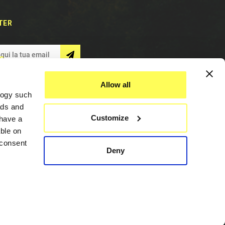
TER
S
Allow all
logy such
ads and
Customize
have a
ble on
 consent
Deny
Assistenza
everal
Contattaci