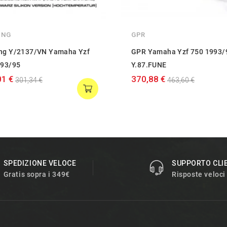
ING
GPR
ng Y/2137/VN Yamaha Yzf
GPR Yamaha Yzf 750 1993/
 93/95
Y.87.FUNE
01 €
370,88 €
301,34 €
463,60 €
SPEDIZIONE VELOCE
SUPPORTO CLI
Gratis sopra i 349€
Risposte veloci