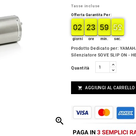
Tasse incluse
Offerta Garantita Per:
02
23
59
49
02
00
23
00
59
00
50
49
giorni
ore
min.
sec.
Prodotto Dedicato per: YAMAH
Silenziatore SOVE SLIP ON 
Quantità
AGGIUNGI AL CARRELLO

