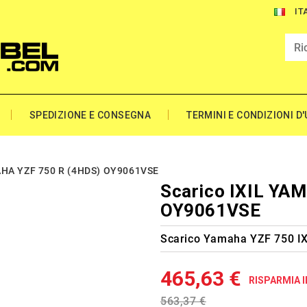
IT
SPEDIZIONE E CONSEGNA
TERMINI E CONDIZIONI D
AHA YZF 750 R (4HDS) OY9061VSE
Scarico IXIL YA
OY9061VSE
Scarico Yamaha YZF 750 I
465,63 €
RISPARMIA I
563,37 €