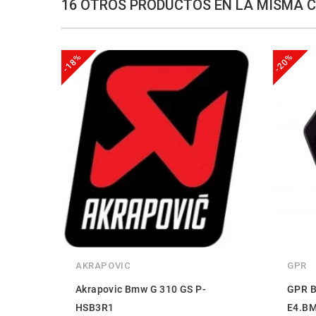
16 OTROS PRODUCTOS EN LA MISMA 
-18%
-20%
AKRAPOVIC
GPR
Akrapovic Bmw G 310 GS P-
GPR B
HSB3R1
E4.BM