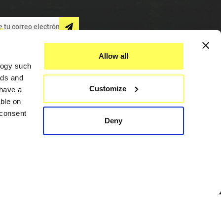
S
Allow all
logy such
ads and
Customize
have a
ble on
 consent
Deny
Asistencia
everal
Contáctenos
details