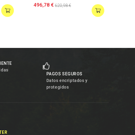
496,78 €
451,
620,98 €
LIENTE
idas
PAGOS SEGUROS
Datos encriptados y
protegidos
TER