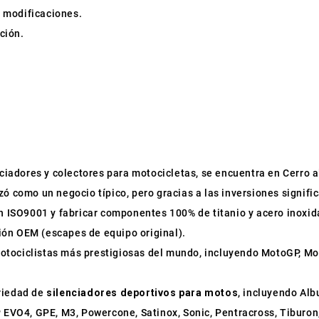
n modificaciones.
ción.
enciadores y colectores para motocicletas, se encuentra en Cerro al
zó como un negocio típico, pero gracias a las inversiones signifi
ión ISO9001 y fabricar componentes 100% de titanio y acero inox
ión OEM (escapes de equipo original).
otociclistas más prestigiosas del mundo, incluyendo MotoGP, Mo
ariedad de
silenciadores deportivos para motos
, incluyendo Al
P EVO4, GPE, M3, Powercone, Satinox, Sonic, Pentracross, Tiburon,