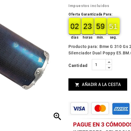
Impuestos incluidos
Oferta Garantizada Para:
02
23
59
49
02
00
23
00
59
00
49
50
días
horas
min.
seg.
Producto para: Bmw G 310 Gs 
Silenciador Dual Poppy E5.BM
Cantidad
AÑADIR A LA CESTA

