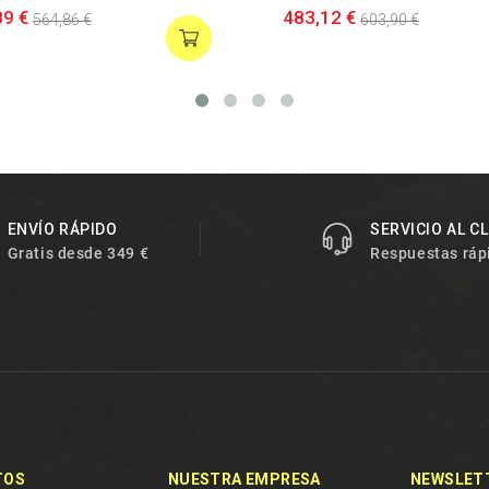
89 €
483,12 €
564,86 €
603,90 €
ENVÍO RÁPIDO
SERVICIO AL C
Gratis desde 349 €
Respuestas ráp
TOS
NUESTRA EMPRESA
NEWSLET