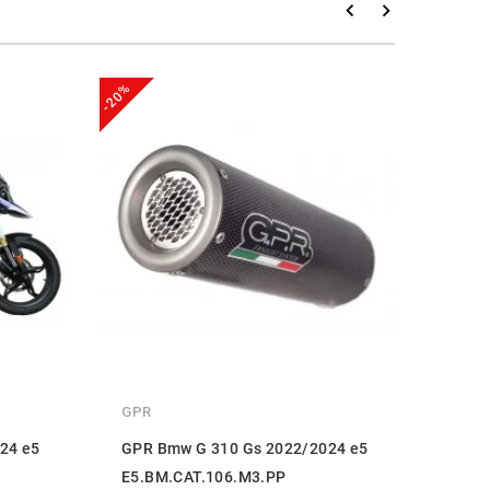
-20%
-20%
GPR
GPR
24 e5
GPR Bmw G 310 Gs 2022/2024 e5
GPR 
E5.BM.CAT.106.M3.PP
E4.B