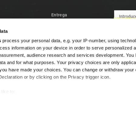
Entrega
FOLLOW U
des
Política de privacidad
data
 vendidos
Términos y condiciones
s
process your personal data, e.g. your IP-number, using techno
e con nosotros
Nuestro Equipo
cess information on your device in order to serve personalized 
l sitio
Política de Cookies
measurement, audience research and services development. You 
Garantía y desistimiento
ta and for what purposes. Your privacy choices are only applica
re you have made your choices. You can change or withdraw your
Preguntas frecuentes
claration or by clicking on the Privacy trigger icon.
Programa de fidelidad
Contacte con nosotros
GPR Bmw G 310 Gs 2022/2024 e5 E5.BM.CAT.106.DUAL.PO
like to:
out your geographical location which can be accurate to within s
 actively scanning it for specific characteristics (fingerprinting)
our personal data is processed and set your preferences in the