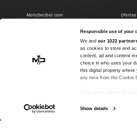
MotoDecibel.com
Ofertas
MOTODECIBEL DI GEREMIA
Noveda
Responsible use of your 
FABRIZIO
Los más
We and
our 1022 partner
IT13115440011
Contact
as cookies to store and ac
10090 Sangano
Mapa de
content, ad and content 
Torino
choice in who uses your da
this digital property whe
Italy
any time from the Cookie De
+393513946375 (Whatsapp)
info@motodecibel.com
If you allow, we would also 
Ahora mismo
Collect information ab
5 visitantes
están observando este producto
meters
Show details
Identify your device by
Find out more about how y
© 2026 - MotoDecibel.com™
section
.