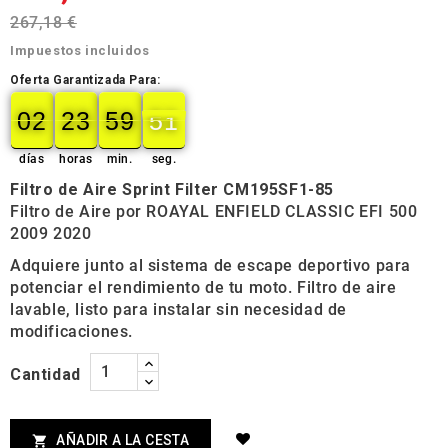
267,18 €
Impuestos incluidos
Oferta Garantizada Para:
02
23
59
50
49
02
00
23
00
59
00
50
días
horas
min.
seg.
Filtro de Aire Sprint Filter CM195SF1-85
Filtro de Aire por ROAYAL ENFIELD CLASSIC EFI 500
2009 2020
Adquiere junto al sistema de escape deportivo para
potenciar el rendimiento de tu moto. Filtro de aire
lavable, listo para instalar sin necesidad de
modificaciones.
Cantidad
AÑADIR A LA CESTA
