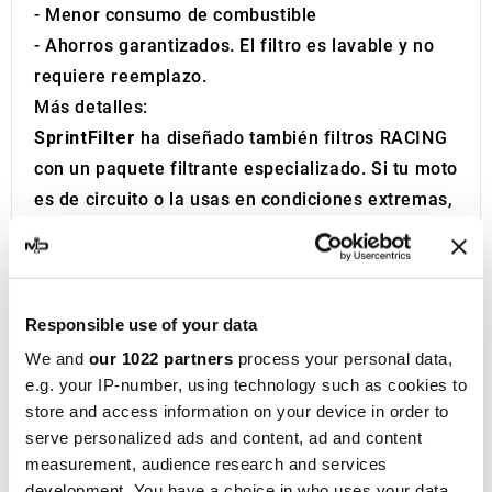
- Menor consumo de combustible
- Ahorros garantizados. El filtro es lavable y no
requiere reemplazo.
Más detalles:
SprintFilter
ha diseñado también filtros RACING
con un paquete filtrante especializado. Si tu moto
es de circuito o la usas en condiciones extremas,
no dudes en contactarnos.
Con más de 70 años de experiencia, Sprint Filter
es pionera en la fabricación de filtros de aire
deportivos de alto rendimiento. Desde su
Responsible use of your data
fundación en 1952, ha sido sinónimo de calidad y
We and
our 1022 partners
process your personal data,
excelencia en la industria automovilística y
e.g. your IP-number, using technology such as cookies to
store and access information on your device in order to
motociclista.
serve personalized ads and content, ad and content
Los filtros de aire deportivos de Sprint Filter
measurement, audience research and services
destacan por su alta eficiencia comparados con
development. You have a choice in who uses your data