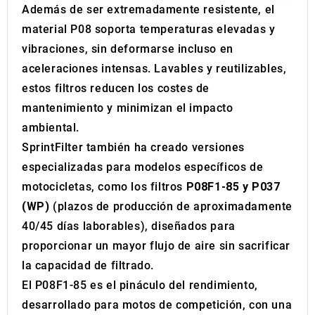
Además de ser extremadamente resistente, el
may combine it with other information that you’ve
provided to them or that they’ve collected from your use
material P08 soporta temperaturas elevadas y
of their services.
vibraciones, sin deformarse incluso en
aceleraciones intensas. Lavables y reutilizables,
estos filtros reducen los costes de
mantenimiento y minimizan el impacto
ambiental.
SprintFilter también ha creado versiones
especializadas para modelos específicos de
motocicletas, como los filtros
P08F1-85 y P037
(WP)
(plazos de producción de aproximadamente
40/45 días laborables), diseñados para
proporcionar un mayor flujo de aire sin sacrificar
la capacidad de filtrado.
El P08F1-85 es el pináculo del rendimiento,
desarrollado para motos de competición, con una